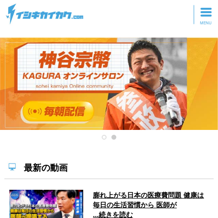
トップページ
動画を見る
記事を読む
セミナーに参加
研修・ツアーに参加
グッズ
最新の動画
膨れ上がる日本の医療費問題 健康は
毎日の生活習慣から 医師が
...続きを読む