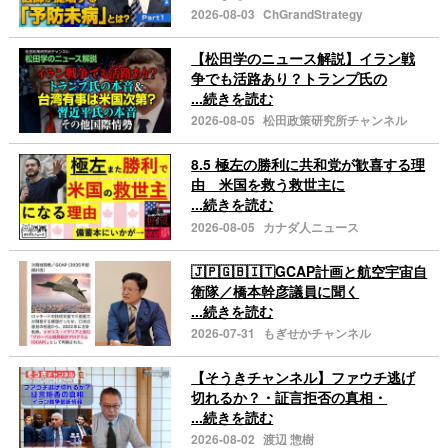
2026-08-03
ChGrandStrategy
【松田学のニュース解説】イラン戦
争でも活路あり？トランプ氏の
...続きを読む
2026-08-05
松田政策研究所チャンネル
8.5 極左の勝利に共和党が歓喜する理
由 米国を救う救世主に
...続きを読む
2026-08-05
カナダ人ニュース
🇯🇵🇬🇧🇮🇹GCAP計画と航空宇宙自
衛隊／橋本幹彦議員に聞く
...続きを読む
2026-07-31
もぎせかチャンネル
【そうきチャンネル】ファウチ逃げ
切れるか？・証言拒否の真相・
...続きを読む
2026-08-02
渡辺 惣樹