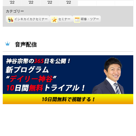
2022
2022
2022
2022
'22
'22
'22
'22
年
年
年
年
年
年
年
7
7
7
カテゴリー
6
6
6
6
月
月
月
イシキカイカクセミナー
セミナー
研修・ツアー
月
月
月
月
1
2
3
27
28
29
30
日
日
日
日
日
日
日
音声配信