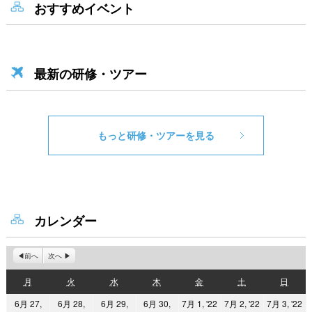
おすすめイベント
最新の研修・ツアー
もっと研修・ツアーを見る
カレンダー
前へ
次へ
月
火
水
木
金
土
日
月
火
水
木
金
土
日
曜
曜
曜
曜
曜
曜
曜
2022
2022
2
6月 27,
6月 28,
6月 29,
6月 30,
7月 1, '22
7月 2, '22
7月 3, '22
日
日
日
日
日
日
日