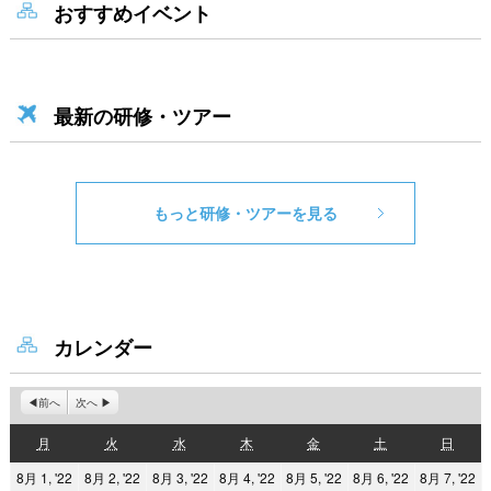
おすすめイベント
最新の研修・ツアー
もっと研修・ツアーを見る
カレンダー
前へ
次へ
月
火
水
木
金
土
日
月
火
水
木
金
土
日
曜
曜
曜
曜
曜
曜
曜
2022
2022
2022
2022
2022
2022
2
8月 1, '22
8月 2, '22
8月 3, '22
8月 4, '22
8月 5, '22
8月 6, '22
8月 7, '22
日
日
日
日
日
日
日