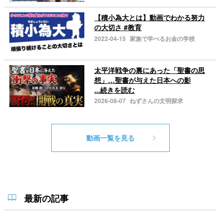
【積小為大とは】動画でわかる努力
の大切さ #教育
2022-04-15
家族で学べるお金の学校
太平洋戦争の裏にあった「聖書の思
想」…聖書が与えた日本への影
...続きを読む
2026-08-07
ねずさんの文明探求
動画一覧を見る
最新の記事