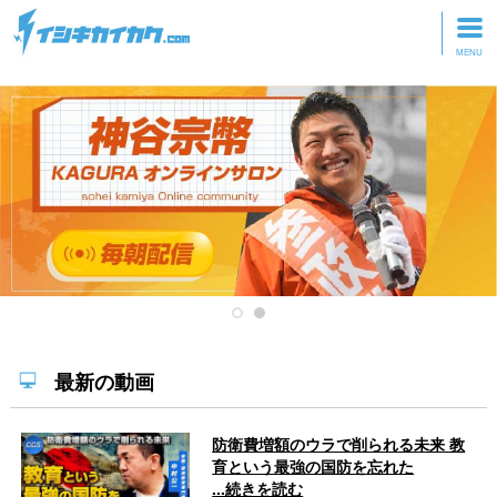
トップページ
動画を見る
記事を読む
セミナーに参加
研修・ツアーに参加
グッズ
最新の動画
防衛費増額のウラで削られる未来 教
育という最強の国防を忘れた
...続きを読む