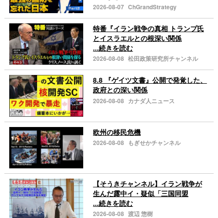
2026-08-07
ChGrandStrategy
特番『イラン戦争の真相 トランプ氏
とイスラエルとの根深い関係
...続きを読む
2026-08-08
松田政策研究所チャンネル
8.8 『ゲイツ文書』公開で発覚した、
政府との深い関係
2026-08-08
カナダ人ニュース
欧州の移民危機
2026-08-08
もぎせかチャンネル
【そうきチャンネル】イラン戦争が
生んだ露中イ・疑似「三国同盟
...続きを読む
2026-08-08
渡辺 惣樹