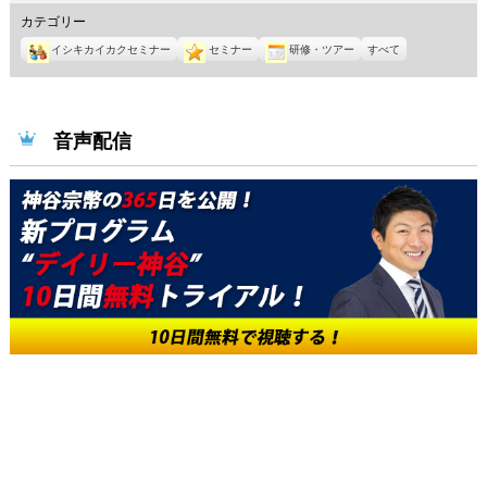
年
年
年
年
年
年
年
カテゴリー
8
8
8
8
8
8
8
イシキカイカクセミナー
セミナー
研修・ツアー
すべて
月
月
月
月
月
月
月
1
2
3
4
5
6
7
日
日
日
日
日
日
日
音声配信