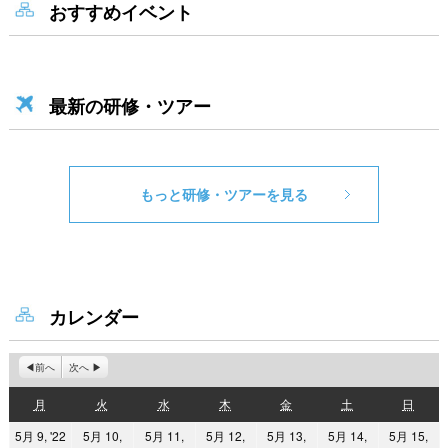
おすすめイベント
最新の研修・ツアー
もっと研修・ツアーを見る
カレンダー
前へ
次へ
月
火
水
木
金
土
日
月
火
水
木
金
土
日
曜
曜
曜
曜
曜
曜
曜
2022
5月 9, '22
5月 10,
5月 11,
5月 12,
5月 13,
5月 14,
5月 15,
日
日
日
日
日
日
日