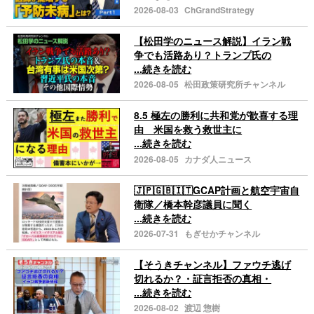
2026-08-03
ChGrandStrategy
【松田学のニュース解説】イラン戦
争でも活路あり？トランプ氏の
...続きを読む
2026-08-05
松田政策研究所チャンネル
8.5 極左の勝利に共和党が歓喜する理
由 米国を救う救世主に
...続きを読む
2026-08-05
カナダ人ニュース
🇯🇵🇬🇧🇮🇹GCAP計画と航空宇宙自
衛隊／橋本幹彦議員に聞く
...続きを読む
2026-07-31
もぎせかチャンネル
【そうきチャンネル】ファウチ逃げ
切れるか？・証言拒否の真相・
...続きを読む
2026-08-02
渡辺 惣樹