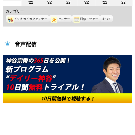
2022
2022
2022
2022
2022
2022
'22
'22
'22
'22
'22
'22
年
年
年
年
年
年
年
5
カテゴリー
5
5
5
5
5
5
月
イシキカイカクセミナー
セミナー
研修・ツアー
すべて
月
月
月
月
月
月
9
10
11
12
13
14
15
日
日
日
日
日
日
日
音声配信