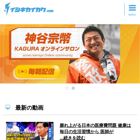
トップページ
動画を見る
記事を読む
セミナーに参加
研修・ツアーに参加
グッズ
最新の動画
膨れ上がる日本の医療費問題 健康は
毎日の生活習慣から 医師が
...続きを読む