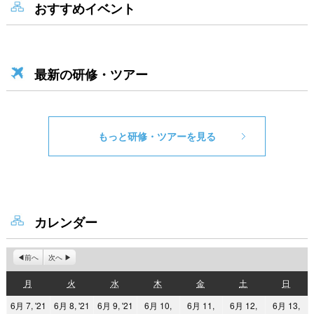
おすすめイベント
最新の研修・ツアー
もっと研修・ツアーを見る
カレンダー
前へ
次へ
月
火
水
木
金
土
日
月
火
水
木
金
土
日
曜
曜
曜
曜
曜
曜
曜
2021
2021
2021
6月 7, '21
6月 8, '21
6月 9, '21
6月 10,
6月 11,
6月 12,
6月 13,
日
日
日
日
日
日
日