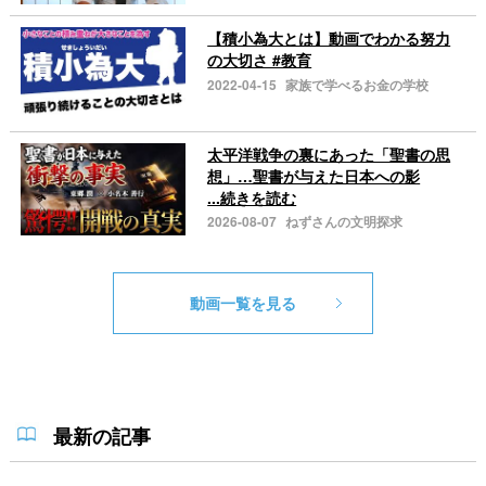
【積小為大とは】動画でわかる努力
の大切さ #教育
2022-04-15
家族で学べるお金の学校
太平洋戦争の裏にあった「聖書の思
想」…聖書が与えた日本への影
...続きを読む
2026-08-07
ねずさんの文明探求
動画一覧を見る
最新の記事