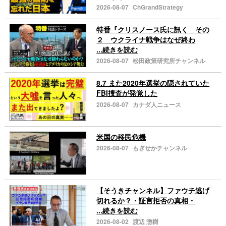
2026-08-07
ChGrandStrategy
特番『クリスノース氏に訊く その
２ ウクライナ戦争はなぜ終わ
...続きを読む
2026-08-07
松田政策研究所チャンネル
8.7 また2020年選挙の隠されていた
FBI捜査が発覚した
2026-08-07
カナダ人ニュース
米国の移民危機
2026-08-07
もぎせかチャンネル
【そうきチャンネル】ファウチ逃げ
切れるか？・証言拒否の真相・
...続きを読む
2026-08-02
渡辺 惣樹