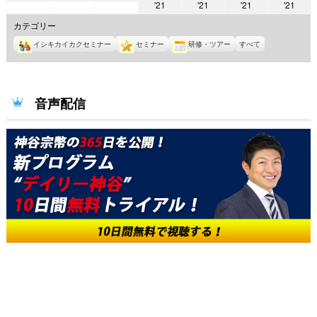
2021
2021
2021
2021
'21
'21
'21
'21
年
年
年
年
年
年
年
6
6
6
カテゴリー
6
6
6
6
月
月
月
イシキカイカクセミナー
セミナー
研修・ツアー
すべて
月
月
月
月
7
8
9
10
11
12
13
日
日
日
日
日
日
日
音声配信