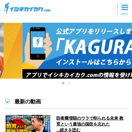
トップページ
動画を見る
記事を読む
セミナーに参加
研修・ツアーに参加
グッズ
最新の動画
防衛費増額のウラで削られる未来 教
育という最強の国防を忘れた
...続きを読む