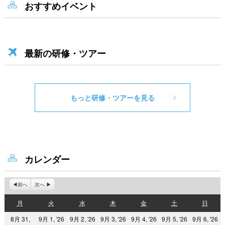
おすすめイベント
最新の研修・ツアー
もっと研修・ツアーを見る
カレンダー
前へ
次へ
月
火
水
木
金
土
日
月
火
水
木
金
土
日
曜
曜
曜
曜
曜
曜
曜
2026
2026
2026
2026
2026
2
8月 31,
9月 1, '26
9月 2, '26
9月 3, '26
9月 4, '26
9月 5, '26
9月 6, '26
日
日
日
日
日
日
日