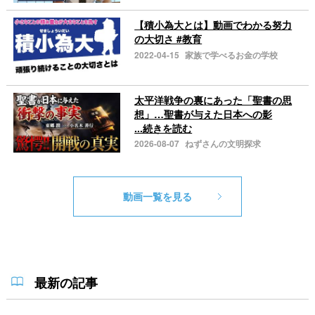
【積小為大とは】動画でわかる努力
の大切さ #教育
2022-04-15
家族で学べるお金の学校
太平洋戦争の裏にあった「聖書の思
想」…聖書が与えた日本への影
...続きを読む
2026-08-07
ねずさんの文明探求
動画一覧を見る
最新の記事