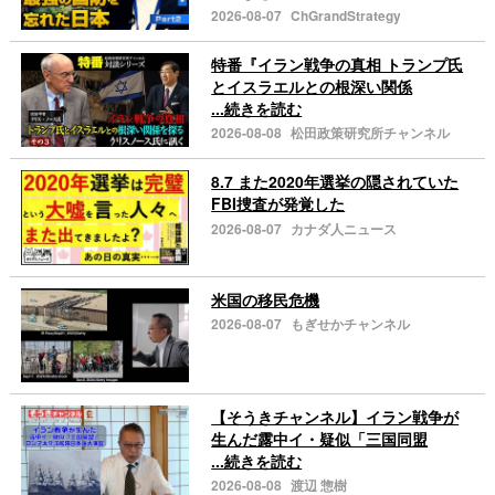
2026-08-07
ChGrandStrategy
特番『イラン戦争の真相 トランプ氏
とイスラエルとの根深い関係
...続きを読む
2026-08-08
松田政策研究所チャンネル
8.7 また2020年選挙の隠されていた
FBI捜査が発覚した
2026-08-07
カナダ人ニュース
米国の移民危機
2026-08-07
もぎせかチャンネル
【そうきチャンネル】イラン戦争が
生んだ露中イ・疑似「三国同盟
...続きを読む
2026-08-08
渡辺 惣樹