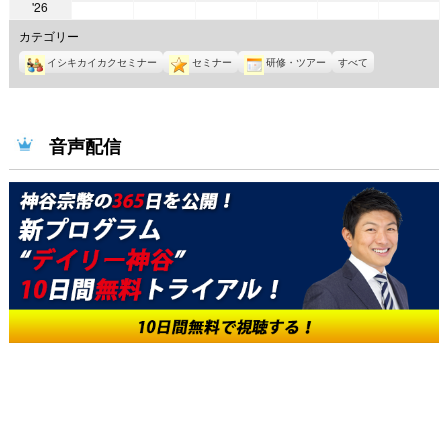
2026
'26
年
年
年
年
年
年
年
9
9
9
9
9
9
カテゴリー
8
月
月
月
月
月
月
イシキカイカクセミナー
セミナー
研修・ツアー
すべて
月
1
2
3
4
5
6
31
日
日
日
日
日
日
日
音声配信