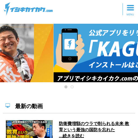
トップページ
動画を見る
記事を読む
セミナーに参加
研修・ツアーに参加
グッズ
最新の動画
防衛費増額のウラで削られる未来 教
育という最強の国防を忘れた
...続きを読む