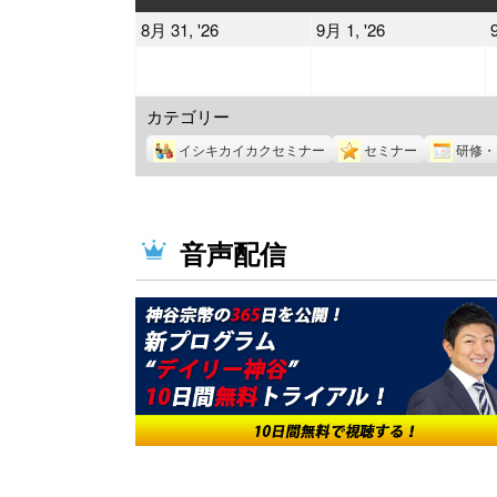
曜
曜
2026
2026
8月 31, '26
9月 1, '26
日
日
年
年
8
9
カテゴリー
月
月
31
1
イシキカイカクセミナー
セミナー
研修・
日
日
音声配信