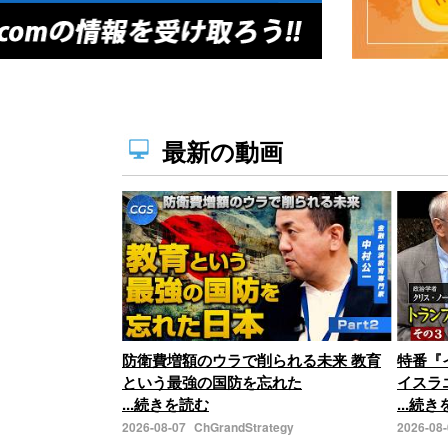
最新の動画
防衛費増額のウラで削られる未来 教育
特番『
という最強の国防を忘れた
イスラ
...続きを読む
...続
2026-08-07
ChGrandStrategy
2026-08