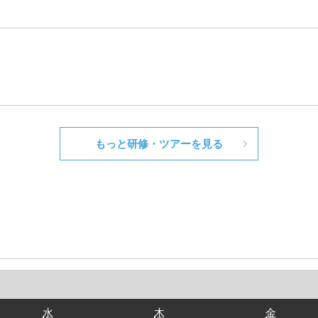
もっと研修・ツアーを見る
水
木
金
水
木
金