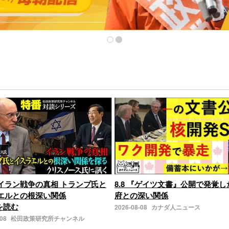
イラン戦争の真相 トランプ氏と
8.8 『ゲイツ文書』公開で発覚
エルとの根深い関係
府との深い関係
きを読む
2026-08-08
カナダ人ニュース
-08
松田政策研究所チャンネル