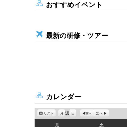
おすすめイベント
最新の研修・ツアー
カレンダー
週
リスト
表
月
日
前へ
次へ
示
月
火
月
火