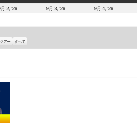
曜
曜
曜
2026
2026
2026
9月 2, '26
9月 3, '26
9月 4, '26
日
日
日
年
年
年
9
9
9
月
月
月
2
3
4
ツアー
すべて
日
日
日