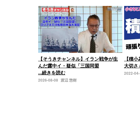
【そうきチャンネル】イラン戦争が生
【積小
んだ露中イ・疑似「三国同盟
大切さ 
...続きを読む
2022-04
2026-08-08
渡辺 惣樹