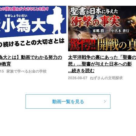
為大とは】動画でわかる努力の
太平洋戦争の裏にあった「聖書
#教育
想」…聖書が与えた日本への影
...続きを読む
-15
家族で学べるお金の学校
2026-08-07
ねずさんの文明探求
動画一覧を見る