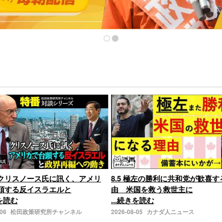
クリスノース氏に訊く、アメリ
8.5 極左の勝利に共和党が歓喜す
頭する反イスラエルと
由 米国を救う救世主に
きを読む
...続きを読む
-06
松田政策研究所チャンネル
2026-08-05
カナダ人ニュース