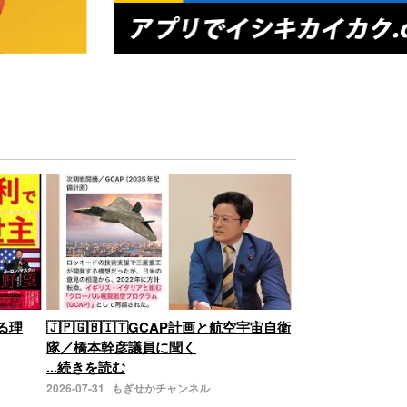
る理
🇯🇵🇬🇧🇮🇹GCAP計画と航空宇宙自衛
隊／橋本幹彦議員に聞く
...続きを読む
2026-07-31
もぎせかチャンネル