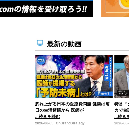
最新の動画
膨れ上がる日本の医療費問題 健康は毎
特番『
日の生活習慣から 医師が
カで台
...続きを読む
...続
2026-08-03
ChGrandStrategy
2026-08