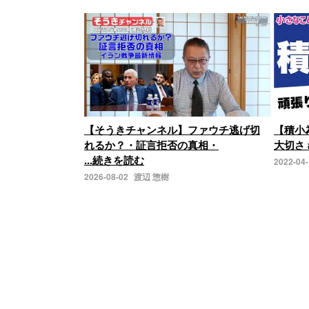
【そうきチャンネル】ファウチ逃げ切
【積小
れるか？・証言拒否の真相・
大切さ 
...続きを読む
2022-04
2026-08-02
渡辺 惣樹