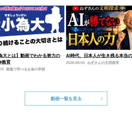
為大とは】動画でわかる努力の
AI時代、日本人が生き残る本当
#教育
2026-08-04
ねずさんの文明探求
-15
家族で学べるお金の学校
動画一覧を見る