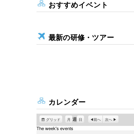
おすすめイベント
最新の研修・ツアー
カレンダー
週
グリッド
表
月
日
前へ
次へ
示
The week's events