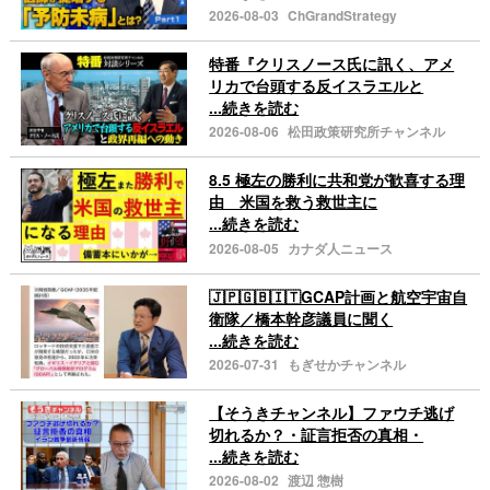
2026-08-03
ChGrandStrategy
特番『クリスノース氏に訊く、アメ
リカで台頭する反イスラエルと
...続きを読む
2026-08-06
松田政策研究所チャンネル
8.5 極左の勝利に共和党が歓喜する理
由 米国を救う救世主に
...続きを読む
2026-08-05
カナダ人ニュース
🇯🇵🇬🇧🇮🇹GCAP計画と航空宇宙自
衛隊／橋本幹彦議員に聞く
...続きを読む
2026-07-31
もぎせかチャンネル
【そうきチャンネル】ファウチ逃げ
切れるか？・証言拒否の真相・
...続きを読む
2026-08-02
渡辺 惣樹