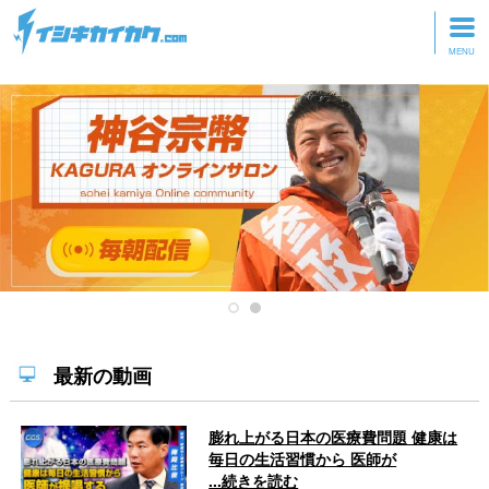
トップページ
動画を見る
記事を読む
セミナーに参加
研修・ツアーに参加
グッズ
最新の動画
膨れ上がる日本の医療費問題 健康は
毎日の生活習慣から 医師が
...続きを読む