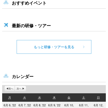
おすすめイベント
最新の研修・ツアー
もっと研修・ツアーを見る
カレンダー
前へ
次へ
月
火
水
木
金
土
日
月
火
水
木
金
土
日
曜
曜
曜
曜
曜
曜
曜
2022
2022
2022
2022
6月 6, '22
6月 7, '22
6月 8, '22
6月 9, '22
6月 10,
6月 11,
6月 12,
日
日
日
日
日
日
日