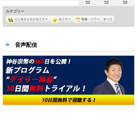
2022
2022
2022
'22
'22
'22
年
年
年
年
年
年
年
6
6
6
6
カテゴリー
6
6
6
月
月
月
月
イシキカイカクセミナー
セミナー
研修・ツアー
すべて
月
月
月
6
7
8
9
10
11
12
日
日
日
日
日
日
日
音声配信