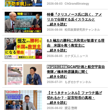
2026-08-03
ChGrandStrategy
特番『クリスノース氏に訊く、アメ
リカで台頭する反イスラエルと
...続きを読む
2026-08-06
松田政策研究所チャンネル
8.5 極左の勝利に共和党が歓喜する理
由 米国を救う救世主に
...続きを読む
2026-08-05
カナダ人ニュース
🇯🇵🇬🇧🇮🇹GCAP計画と航空宇宙自
衛隊／橋本幹彦議員に聞く
...続きを読む
2026-07-31
もぎせかチャンネル
【そうきチャンネル】ファウチ逃げ
切れるか？・証言拒否の真相・
...続きを読む
2026-08-02
渡辺 惣樹