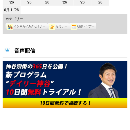
2026
2026
2026
2026
2026
2026
'26
'26
'26
'26
'26
'26
年
年
年
年
年
年
2026
6月 1, '26
5
5
5
5
5
5
年
カテゴリー
月
月
月
月
月
月
6
26
イシキカイカクセミナー
27
28
セミナー
29
研修・ツアー
30
31
月
日
日
日
日
日
日
1
日
音声配信