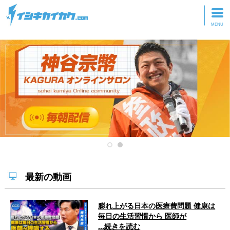
トップページ
動画を見る
記事を読む
セミナーに参加
研修・ツアーに参加
グッズ
最新の動画
膨れ上がる日本の医療費問題 健康は
毎日の生活習慣から 医師が
...続きを読む