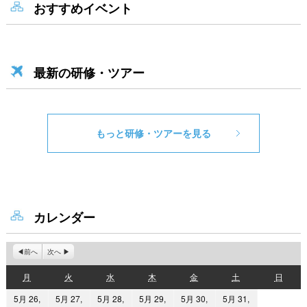
おすすめイベント
最新の研修・ツアー
もっと研修・ツアーを見る
カレンダー
前へ
次へ
月
火
水
木
金
土
日
月
火
水
木
金
土
日
曜
曜
曜
曜
曜
曜
曜
5月 26,
5月 27,
5月 28,
5月 29,
5月 30,
5月 31,
日
日
日
日
日
日
日