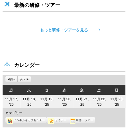
最新の研修・ツアー
もっと研修・ツアーを見る
カレンダー
前へ
次へ
月
火
水
木
金
土
日
月
火
水
木
金
土
日
曜
曜
曜
曜
曜
曜
曜
11月 17,
11月 18,
11月 19,
11月 20,
11月 21,
11月 22,
11月 23,
日
日
日
日
日
日
日
2025
2025
2025
2025
2025
2025
2025
'25
'25
'25
'25
'25
'25
'25
年
年
年
年
年
年
年
カテゴリー
11
11
11
11
11
11
11
イシキカイカクセミナー
セミナー
研修・ツアー
月
月
月
月
月
月
月