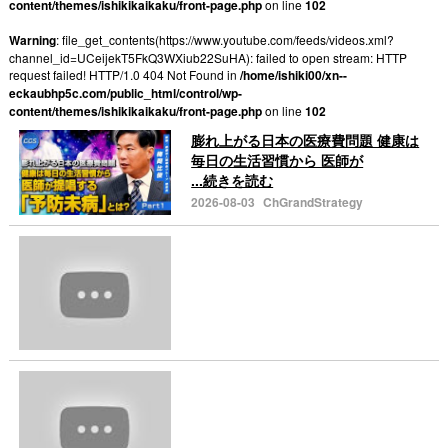
content/themes/ishikikaikaku/front-page.php
on line
102
Warning
: file_get_contents(https://www.youtube.com/feeds/videos.xml?
channel_id=UCeijekT5FkQ3WXiub22SuHA): failed to open stream: HTTP
request failed! HTTP/1.0 404 Not Found in
/home/ishiki00/xn--
eckaubhp5c.com/public_html/control/wp-
content/themes/ishikikaikaku/front-page.php
on line
102
膨れ上がる日本の医療費問題 健康は
毎日の生活習慣から 医師が
...続きを読む
2026-08-03
ChGrandStrategy