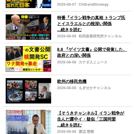
2026-08-07
ChGrandStrategy
特番『イラン戦争の真相 トランプ氏
とイスラエルとの根深い関係
...続きを読む
2026-08-08
松田政策研究所チャンネル
8.8 『ゲイツ文書』公開で発覚した、
政府との深い関係
2026-08-08
カナダ人ニュース
欧州の移民危機
2026-08-08
もぎせかチャンネル
【そうきチャンネル】イラン戦争が
生んだ露中イ・疑似「三国同盟
...続きを読む
2026-08-08
渡辺 惣樹