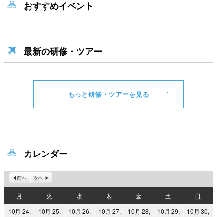
おすすめイベント
最新の研修・ツアー
もっと研修・ツアーを見る
カレンダー
前へ
次へ
月
火
水
木
金
土
日
月
火
水
木
金
土
日
曜
曜
曜
曜
曜
曜
曜
10月 24,
10月 25,
10月 26,
10月 27,
10月 28,
10月 29,
10月 30,
日
日
日
日
日
日
日