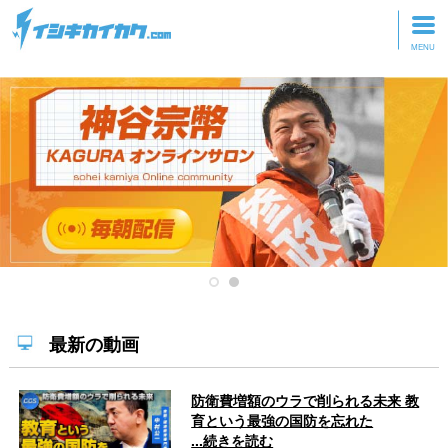
トップページ
動画を見る
記事を読む
セミナーに参加
研修・ツアーに参加
グッズ
最新の動画
防衛費増額のウラで削られる未来 教
育という最強の国防を忘れた
...続きを読む