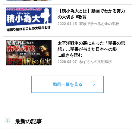
【積小為大とは】動画でわかる努力
の大切さ #教育
2022-04-15
家族で学べるお金の学校
太平洋戦争の裏にあった「聖書の思
想」…聖書が与えた日本への影
...続きを読む
2026-08-07
ねずさんの文明探求
動画一覧を見る
最新の記事