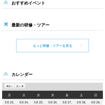
おすすめイベント
最新の研修・ツアー
もっと研修・ツアーを見る
カレンダー
前へ
次へ
月
火
水
木
金
土
日
月
火
水
木
金
土
日
曜
曜
曜
曜
曜
曜
曜
5月 23,
5月 24,
5月 25,
5月 26,
5月 27,
5月 28,
5月 29,
日
日
日
日
日
日
日