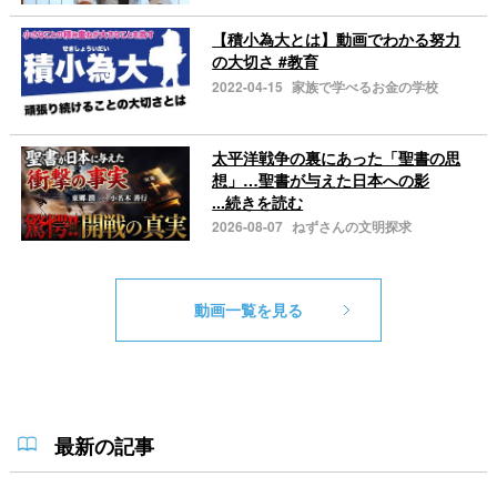
【積小為大とは】動画でわかる努力
の大切さ #教育
2022-04-15
家族で学べるお金の学校
太平洋戦争の裏にあった「聖書の思
想」…聖書が与えた日本への影
...続きを読む
2026-08-07
ねずさんの文明探求
動画一覧を見る
最新の記事