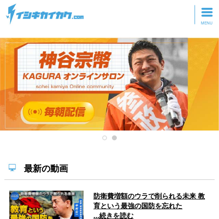
トップページ
動画を見る
記事を読む
セミナーに参加
研修・ツアーに参加
グッズ
最新の動画
防衛費増額のウラで削られる未来 教
育という最強の国防を忘れた
...続きを読む