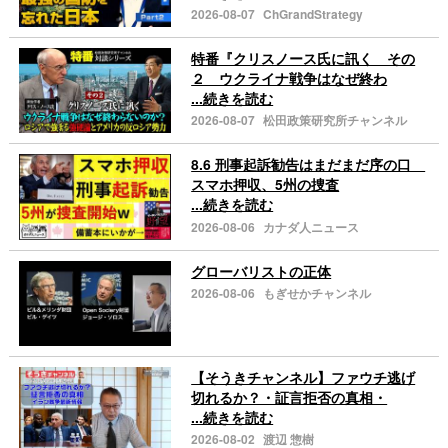
2026-08-07
ChGrandStrategy
特番『クリスノース氏に訊く その
２ ウクライナ戦争はなぜ終わ
...続きを読む
2026-08-07
松田政策研究所チャンネル
8.6 刑事起訴勧告はまだまだ序の口
スマホ押収、5州の捜査
...続きを読む
2026-08-06
カナダ人ニュース
グローバリストの正体
2026-08-06
もぎせかチャンネル
【そうきチャンネル】ファウチ逃げ
切れるか？・証言拒否の真相・
...続きを読む
2026-08-02
渡辺 惣樹