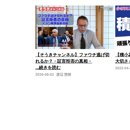
【そうきチャンネル】ファウチ逃げ切
【積小
れるか？・証言拒否の真相・
大切さ 
...続きを読む
2022-04
2026-08-02
渡辺 惣樹