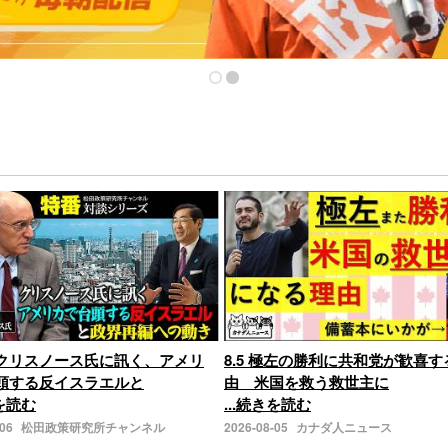
クリスノース氏に訊く、アメリ
8.5 極左の勝利に共和党が歓喜す
頭する反イスラエルと
由 米国を救う救世主に
きを読む
...続きを読む
-06
松田政策研究所チャンネル
2026-08-05
カナダ人ニュース