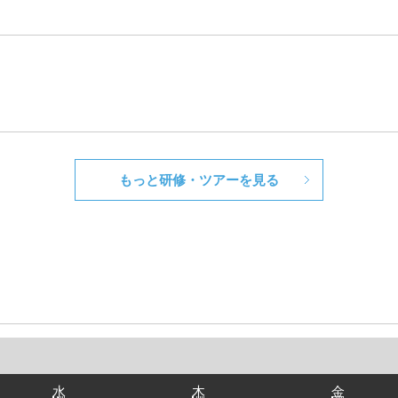
もっと研修・ツアーを見る
水
木
金
水
木
金