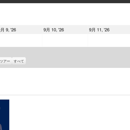
曜
曜
曜
日
日
日
2026
2026
2026
月 9, '26
9月 10, '26
9月 11, '26
年
年
年
9
9
9
月
月
月
9
10
11
ツアー
すべて
日
日
日