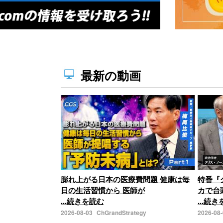
最新の動画
膨れ上がる日本の医療費問題 健康は毎
特番『
日の生活習慣から 医師が
カで台
...続きを読む
...続
2026-08-03
ChGrandStrategy
2026-08