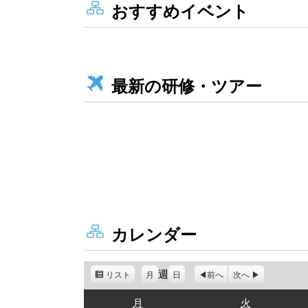
おすすめイベント
最新の研修・ツアー
カレンダー
週
リスト
表
月
日
前へ
次へ
示
月
火
月
火