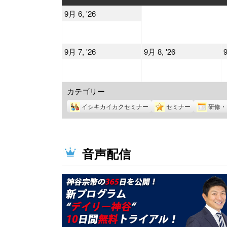
曜
曜
2026
9月 6, '26
日
日
年
9
2026
2026
9月 7, '26
9月 8, '26
9
月
年
年
6
9
9
日
カテゴリー
月
月
7
8
イシキカイカクセミナー
セミナー
研修・
日
日
音声配信