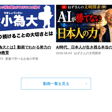
為大とは】動画でわかる努力の
AI時代、日本人が生き残る本当
#教育
2026-08-04
ねずさんの文明探求
-15
家族で学べるお金の学校
動画一覧を見る