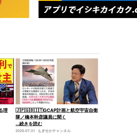
る理
🇯🇵🇬🇧🇮🇹GCAP計画と航空宇宙自衛
隊／橋本幹彦議員に聞く
...続きを読む
2026-07-31
もぎせかチャンネル