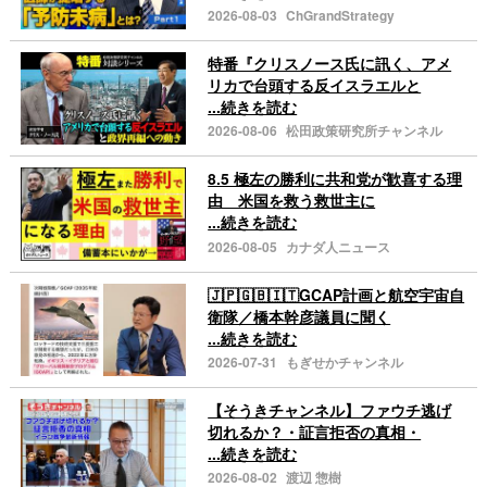
2026-08-03
ChGrandStrategy
特番『クリスノース氏に訊く、アメ
リカで台頭する反イスラエルと
...続きを読む
2026-08-06
松田政策研究所チャンネル
8.5 極左の勝利に共和党が歓喜する理
由 米国を救う救世主に
...続きを読む
2026-08-05
カナダ人ニュース
🇯🇵🇬🇧🇮🇹GCAP計画と航空宇宙自
衛隊／橋本幹彦議員に聞く
...続きを読む
2026-07-31
もぎせかチャンネル
【そうきチャンネル】ファウチ逃げ
切れるか？・証言拒否の真相・
...続きを読む
2026-08-02
渡辺 惣樹