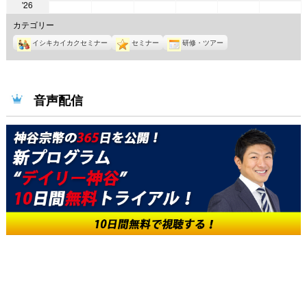
2026
'26
年
年
年
年
年
年
年
9
9
9
9
9
9
カテゴリー
8
月
月
月
月
月
月
イシキカイカクセミナー
セミナー
研修・ツアー
月
1
2
3
4
5
6
31
日
日
日
日
日
日
日
音声配信