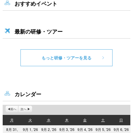
おすすめイベント
最新の研修・ツアー
もっと研修・ツアーを見る
カレンダー
前へ
次へ
月
火
水
木
金
土
日
月
火
水
木
金
土
日
曜
曜
曜
曜
曜
曜
曜
2026
2026
2026
2026
2026
2
8月 31,
9月 1, '26
9月 2, '26
9月 3, '26
9月 4, '26
9月 5, '26
9月 6, '26
日
日
日
日
日
日
日