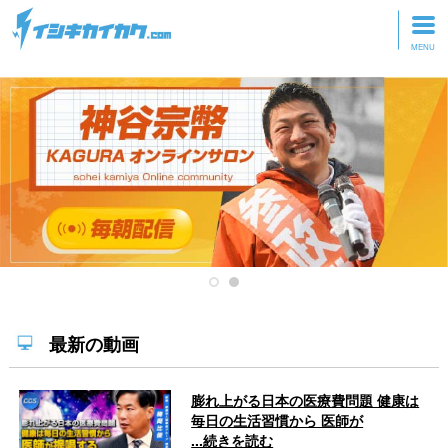
トップページ
動画を見る
記事を読む
セミナーに参加
研修・ツアーに参加
グッズ
最新の動画
膨れ上がる日本の医療費問題 健康は
毎日の生活習慣から 医師が
...続きを読む