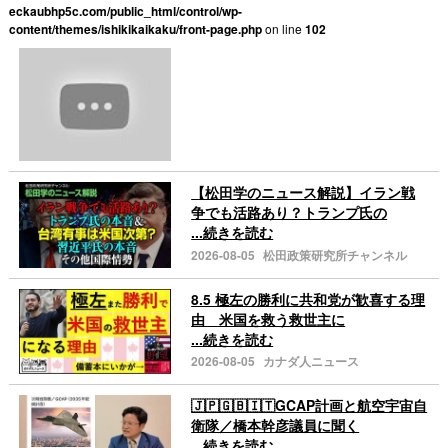
eckaubhp5c.com/public_html/control/wp-
content/themes/ishikikaikaku/front-page.php
on line
102
【松田学のニュース解説】イラン戦
争でも活路あり？トランプ氏の
...続きを読む
2026-08-05
松田政策研究所チャンネル
8.5 極左の勝利に共和党が歓喜する理
由 米国を救う救世主に
...続きを読む
2026-08-05
カナダ人ニュース
🇯🇵🇬🇧🇮🇹GCAP計画と航空宇宙自
衛隊／橋本幹彦議員に聞く
...続きを読む