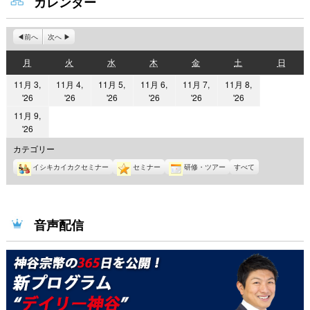
カレンダー
前へ
次へ
月
火
水
木
金
土
日
月
火
水
木
金
土
日
曜
曜
曜
曜
曜
曜
曜
11月 3,
11月 4,
11月 5,
11月 6,
11月 7,
11月 8,
日
日
日
日
日
日
日
2026
2026
2026
2026
2026
2026
'26
'26
'26
'26
'26
'26
年
年
年
年
年
年
11月 9,
11
11
11
11
11
11
2026
'26
月
月
月
月
月
月
年
カテゴリー
3
4
5
6
7
8
11
イシキカイカクセミナー
セミナー
研修・ツアー
すべて
日
日
日
日
日
日
月
9
日
音声配信