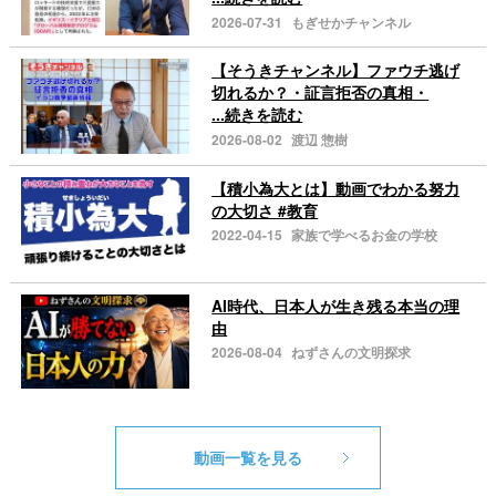
2026-07-31
もぎせかチャンネル
【そうきチャンネル】ファウチ逃げ
切れるか？・証言拒否の真相・
...続きを読む
2026-08-02
渡辺 惣樹
【積小為大とは】動画でわかる努力
の大切さ #教育
2022-04-15
家族で学べるお金の学校
AI時代、日本人が生き残る本当の理
由
2026-08-04
ねずさんの文明探求
動画一覧を見る