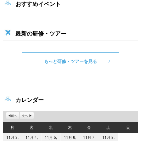
おすすめイベント
最新の研修・ツアー
もっと研修・ツアーを見る
カレンダー
前へ
次へ
月
火
水
木
金
土
日
月
火
水
木
金
土
日
曜
曜
曜
曜
曜
曜
曜
11月 3,
11月 4,
11月 5,
11月 6,
11月 7,
11月 8,
日
日
日
日
日
日
日