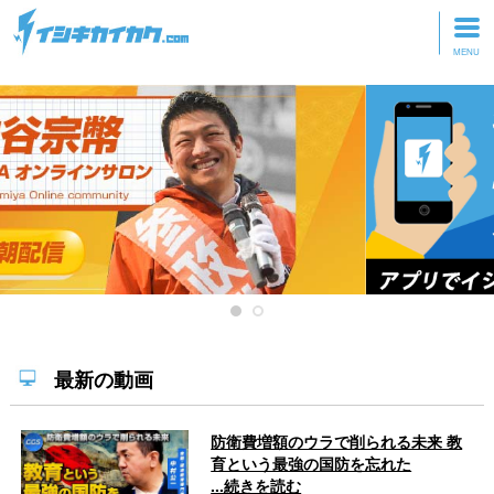
トップページ
動画を見る
記事を読む
セミナーに参加
研修・ツアーに参加
グッズ
最新の動画
防衛費増額のウラで削られる未来 教
育という最強の国防を忘れた
...続きを読む