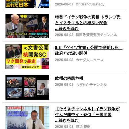
2026-08-07
ChGrandStrategy
特番『イラン戦争の真相 トランプ氏
とイスラエルとの根深い関係
...続きを読む
2026-08-08
松田政策研究所チャンネル
8.8 『ゲイツ文書』公開で発覚した、
政府との深い関係
2026-08-08
カナダ人ニュース
欧州の移民危機
2026-08-08
もぎせかチャンネル
【そうきチャンネル】イラン戦争が
生んだ露中イ・疑似「三国同盟
...続きを読む
2026-08-08
渡辺 惣樹