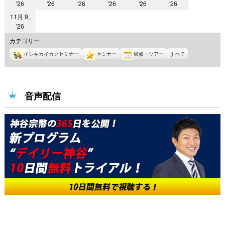
2026
2026
2026
2026
2026
2026
'26
'26
'26
'26
'26
'26
年
年
年
年
年
年
11月 9,
11
11
11
11
11
11
2026
'26
月
月
月
月
月
月
年
カテゴリー
3
4
5
6
7
8
11
イシキカイカクセミナー
セミナー
研修・ツアー
すべて
日
日
日
日
日
日
月
9
日
音声配信