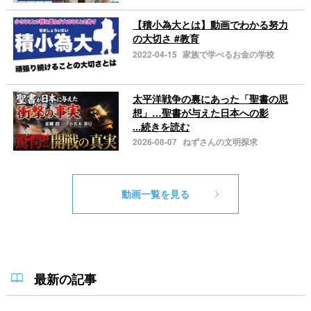
【積小為大とは】動画でわかる努力
の大切さ #教育
2022-04-15
家族で学べるお金の学校
太平洋戦争の裏にあった「聖書の思
想」…聖書が与えた日本への影
...続きを読む
2026-08-07
ねずさんの文明探求
動画一覧を見る
最新の記事