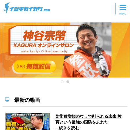
トップページ
動画を見る
記事を読む
セミナーに参加
研修・ツアーに参加
グッズ
最新の動画
防衛費増額のウラで削られる未来 教
育という最強の国防を忘れた
...続きを読む