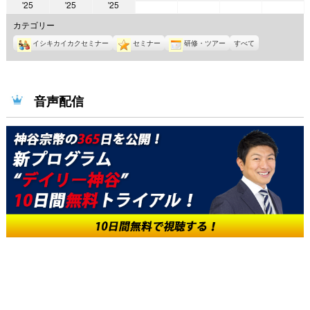
2025
2025
2025
'25
'25
'25
年
年
年
年
年
年
年
5
5
5
5
カテゴリー
4
4
4
月
月
月
月
イシキカイカクセミナー
セミナー
研修・ツアー
すべて
月
月
月
1
2
3
4
28
29
30
日
日
日
日
日
日
日
音声配信