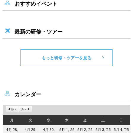
おすすめイベント
最新の研修・ツアー
もっと研修・ツアーを見る
カレンダー
前へ
次へ
月
火
水
木
金
土
日
月
火
水
木
金
土
日
曜
曜
曜
曜
曜
曜
曜
2025
2025
2025
2
4月 28,
4月 29,
4月 30,
5月 1, '25
5月 2, '25
5月 3, '25
5月 4, '25
日
日
日
日
日
日
日