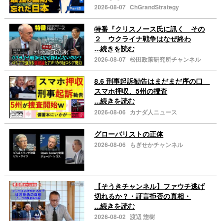
2026-08-07
ChGrandStrategy
特番『クリスノース氏に訊く その
２ ウクライナ戦争はなぜ終わ
...続きを読む
2026-08-07
松田政策研究所チャンネル
8.6 刑事起訴勧告はまだまだ序の口
スマホ押収、5州の捜査
...続きを読む
2026-08-06
カナダ人ニュース
グローバリストの正体
2026-08-06
もぎせかチャンネル
【そうきチャンネル】ファウチ逃げ
切れるか？・証言拒否の真相・
...続きを読む
2026-08-02
渡辺 惣樹