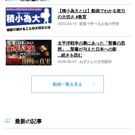
【積小為大とは】動画でわかる努力
の大切さ #教育
2022-04-15
家族で学べるお金の学校
太平洋戦争の裏にあった「聖書の思
想」…聖書が与えた日本への影
...続きを読む
2026-08-07
ねずさんの文明探求
動画一覧を見る
最新の記事