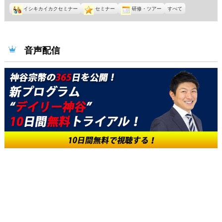
27
28
29
30
31
1
11
イシキカイカクセミナー
セミナー
研修・ツアー
すべて
日
日
日
日
日
日
月
2
日
音声配信