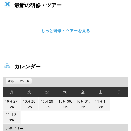
最新の研修・ツアー
もっと研修・ツアーを見る
カレンダー
前へ
次へ
月
火
水
木
金
土
日
月
火
水
木
金
土
日
曜
曜
曜
曜
曜
曜
曜
10月 27,
10月 28,
10月 29,
10月 30,
10月 31,
11月 1,
日
日
日
日
日
日
日
2026
2026
2026
2026
2026
2026
'26
'26
'26
'26
'26
'26
年
年
年
年
年
年
11月 2,
10
10
10
10
10
11
2026
'26
月
月
月
月
月
月
年
カテゴリー