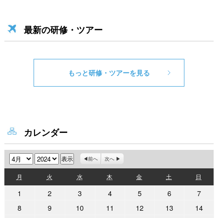
最新の研修・ツアー
もっと研修・ツアーを見る
カレンダー
月
年
前へ
次へ
月
火
水
木
金
土
日
月
火
水
木
金
土
日
曜
曜
曜
曜
曜
曜
曜
2024
2024
2024
2024
2024
2024
2024
1
2
3
4
5
6
7
日
日
日
日
日
日
日
年
年
年
年
年
年
年
2024
2024
2024
2024
2024
2024
2024
8
9
10
11
12
13
14
4
4
4
4
4
4
4
年
年
年
年
年
年
年