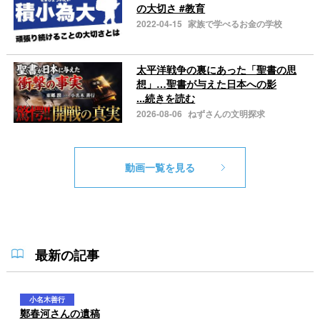
の大切さ #教育
2022-04-15
家族で学べるお金の学校
太平洋戦争の裏にあった「聖書の思
想」…聖書が与えた日本への影
...続きを読む
2026-08-06
ねずさんの文明探求
動画一覧を見る
最新の記事