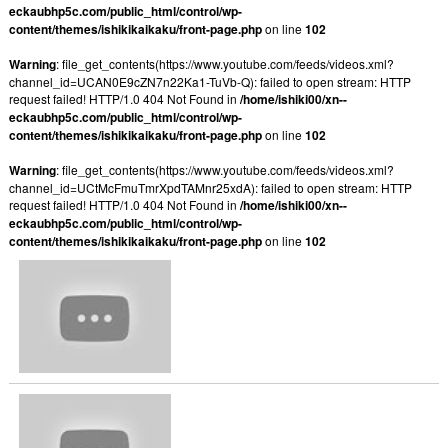
eckaubhp5c.com/public_html/control/wp-
content/themes/ishikikaikaku/front-page.php
on line
102
Warning
: file_get_contents(https://www.youtube.com/feeds/videos.xml?
channel_id=UCAN0E9cZN7n22Ka1-TuVb-Q): failed to open stream: HTTP
request failed! HTTP/1.0 404 Not Found in
/home/ishiki00/xn--
eckaubhp5c.com/public_html/control/wp-
content/themes/ishikikaikaku/front-page.php
on line
102
Warning
: file_get_contents(https://www.youtube.com/feeds/videos.xml?
channel_id=UCtMcFmuTmrXpdTAMnr25xdA): failed to open stream: HTTP
request failed! HTTP/1.0 404 Not Found in
/home/ishiki00/xn--
eckaubhp5c.com/public_html/control/wp-
content/themes/ishikikaikaku/front-page.php
on line
102