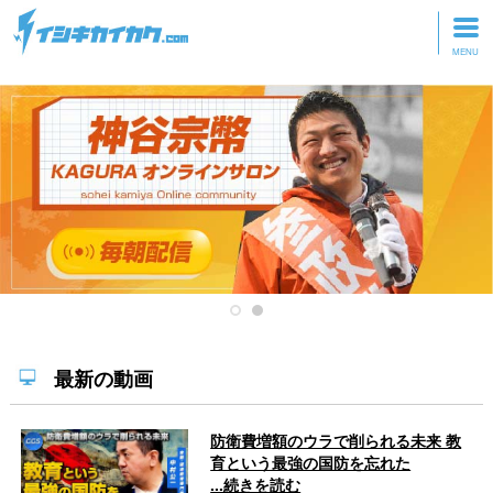
トップページ
動画を見る
記事を読む
セミナーに参加
研修・ツアーに参加
グッズ
最新の動画
防衛費増額のウラで削られる未来 教
育という最強の国防を忘れた
...続きを読む