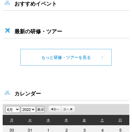
おすすめイベント
最新の研修・ツアー
もっと研修・ツアーを見る
カレンダー
月
年
前へ
次へ
月
火
水
木
金
土
日
月
火
水
木
金
土
日
曜
曜
曜
曜
曜
曜
曜
2022
2022
2022
2022
2022
2022
2022
30
31
1
2
3
4
5
日
日
日
日
日
日
日