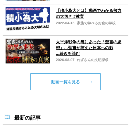
【積小為大とは】動画でわかる努力
の大切さ #教育
2022-04-15
家族で学べるお金の学校
太平洋戦争の裏にあった「聖書の思
想」…聖書が与えた日本への影
...続きを読む
2026-08-07
ねずさんの文明探求
動画一覧を見る
最新の記事