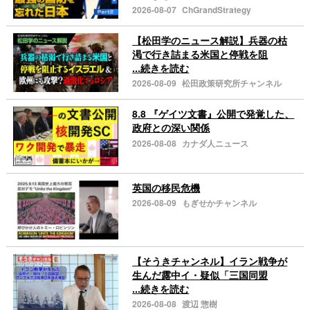
2026-08-07
ChGrandStrategy
【松田学のニュース解説】兵器の枯
渇で行き詰まる米国と停戦を阻
...続きを読む
2026-08-09
松田政策研究所チャンネル
8.8 『ゲイツ文書』公開で発覚した、
政府との深い関係
2026-08-08
カナダ人ニュース
英国の移民危機
2026-08-09
もぎせかチャンネル
【そうきチャンネル】イラン戦争が
生んだ露中イ・疑似「三国同盟
...続きを読む
2026-08-08
渡辺 惣樹