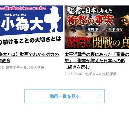
為大とは】動画でわかる努力の
太平洋戦争の裏にあった「聖書
#教育
想」…聖書が与えた日本への影
...続きを読む
-15
家族で学べるお金の学校
2026-08-07
ねずさんの文明探求
動画一覧を見る