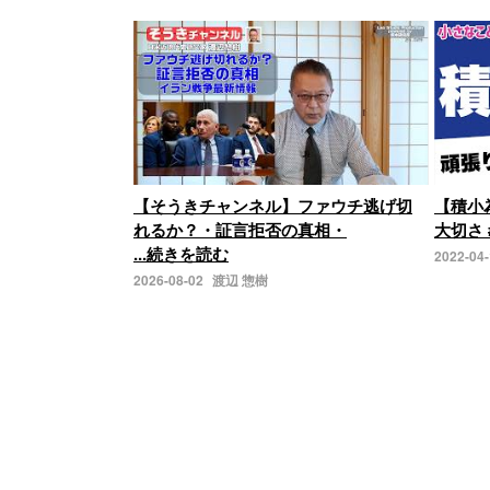
【そうきチャンネル】ファウチ逃げ切
【積小
れるか？・証言拒否の真相・
大切さ 
...続きを読む
2022-04
2026-08-02
渡辺 惣樹