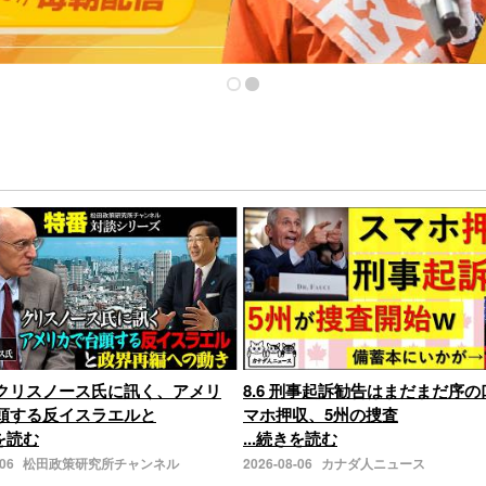
クリスノース氏に訊く、アメリ
8.6 刑事起訴勧告はまだまだ序
頭する反イスラエルと
マホ押収、5州の捜査
きを読む
...続きを読む
-06
松田政策研究所チャンネル
2026-08-06
カナダ人ニュース