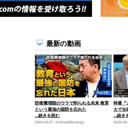
最新の動画
防衛費増額のウラで削られる未来 教育
特番『
という最強の国防を忘れた
カで台
...続きを読む
...続
2026-08-07
ChGrandStrategy
2026-08