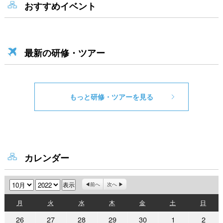
おすすめイベント
最新の研修・ツアー
もっと研修・ツアーを見る
カレンダー
月
年
前へ
次へ
月
火
水
木
金
土
日
月
火
水
木
金
土
日
曜
曜
曜
曜
曜
曜
曜
2022
2022
2022
2022
2022
2022
2022
26
27
28
29
30
1
2
日
日
日
日
日
日
日