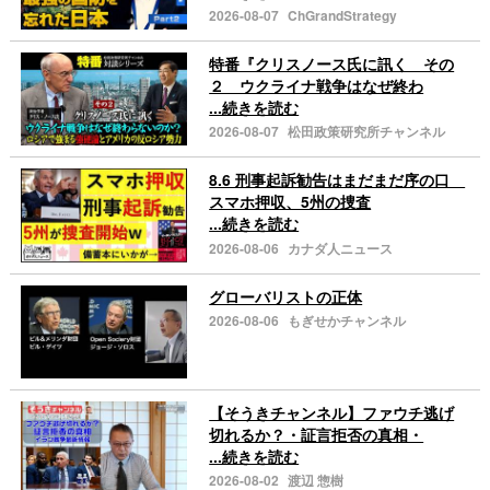
2026-08-07
ChGrandStrategy
特番『クリスノース氏に訊く その
２ ウクライナ戦争はなぜ終わ
...続きを読む
2026-08-07
松田政策研究所チャンネル
8.6 刑事起訴勧告はまだまだ序の口
スマホ押収、5州の捜査
...続きを読む
2026-08-06
カナダ人ニュース
グローバリストの正体
2026-08-06
もぎせかチャンネル
【そうきチャンネル】ファウチ逃げ
切れるか？・証言拒否の真相・
...続きを読む
2026-08-02
渡辺 惣樹