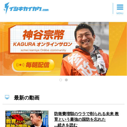
トップページ
動画を見る
記事を読む
セミナーに参加
研修・ツアーに参加
グッズ
最新の動画
防衛費増額のウラで削られる未来 教
育という最強の国防を忘れた
...続きを読む