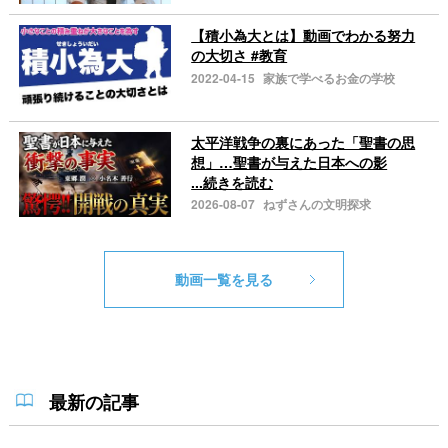
【積小為大とは】動画でわかる努力
の大切さ #教育
2022-04-15
家族で学べるお金の学校
太平洋戦争の裏にあった「聖書の思
想」…聖書が与えた日本への影
...続きを読む
2026-08-07
ねずさんの文明探求
動画一覧を見る
最新の記事