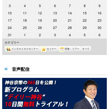
年
年
年
年
年
年
年
2022
2022
2022
2022
2022
2022
2022
3
4
5
6
7
8
9
9
9
9
9
9
10
10
年
年
年
年
年
年
年
2022
2022
2022
2022
2022
2022
2022
10
11
12
13
14
15
16
月
月
月
月
月
月
月
10
10
10
10
10
10
10
年
年
年
年
年
年
年
26
27
28
29
30
1
2
2022
2022
2022
2022
2022
2022
2022
17
18
19
20
21
22
23
月
月
月
月
月
月
月
10
10
10
10
10
10
10
日
日
日
日
日
日
日
年
年
年
年
年
年
年
3
4
5
6
7
8
9
2022
2022
2022
2022
2022
2022
2022
24
25
26
27
28
29
30
月
月
月
月
月
月
月
10
10
10
10
10
10
10
日
日
日
日
日
日
日
年
年
年
年
年
年
年
10
11
12
13
14
15
16
2022
2022
2022
2022
2022
2022
2022
31
1
2
3
4
5
6
月
月
月
月
月
月
月
10
10
10
10
10
10
10
日
日
日
日
日
日
日
年
年
年
年
年
年
年
17
18
19
20
21
22
23
カテゴリー
月
月
月
月
月
月
月
10
11
11
11
11
11
11
日
日
日
日
日
日
日
24
25
26
27
28
29
30
イシキカイカクセミナー
セミナー
研修・ツアー
すべて
月
月
月
月
月
月
月
日
日
日
日
日
日
日
31
1
2
3
4
5
6
日
日
日
日
日
日
日
音声配信