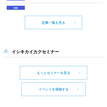
記事一覧を見る
イシキカイカクセミナー
もっとセミナーを見る
イベントを登録する