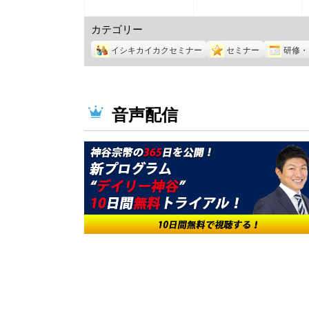
日
日
5
5
カテゴリー
月
月
30
31
イシキカイカクセミナー
セミナー
研修・
日
日
音声配信