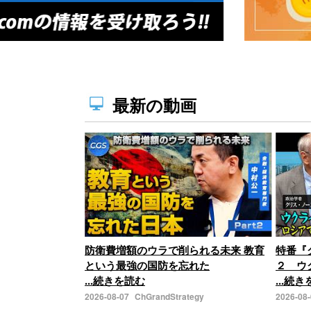
最新の動画
防衛費増額のウラで削られる未来 教育
特番『
という最強の国防を忘れた
２ ウ
...続きを読む
...続
2026-08-07
ChGrandStrategy
2026-08