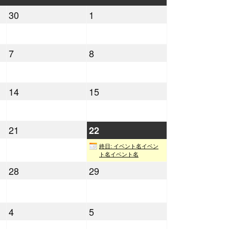
曜
曜
2022
2022
30
1
日
日
年
年
4
5
2022
2022
7
8
月
月
年
年
30
1
5
5
日
日
2022
2022
14
15
月
月
年
年
7
8
5
5
日
日
2022
21
2022
22
月
月
年
年
14
15
終日: イベント名イベン
5
5
ト名イベント名
日
日
月
月
2022
2022
28
29
22
21
年
年
日
日
5
5
月
月
2022
2022
4
5
年
28
年
29