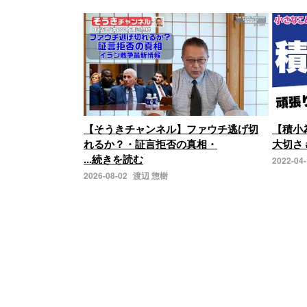
【そうきチャンネル】ファウチ逃げ切
【積小
れるか？・証言拒否の真相・
大切さ 
...続きを読む
2022-04
2026-08-02
渡辺 惣樹