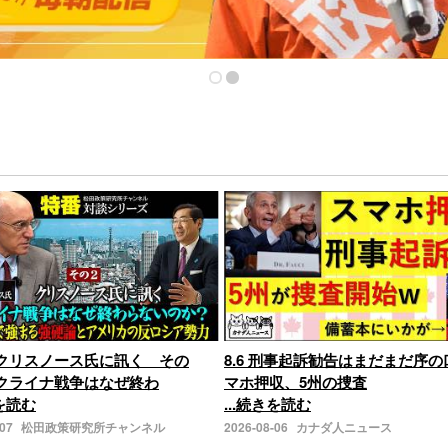
クリスノース氏に訊く その
8.6 刑事起訴勧告はまだまだ序
クライナ戦争はなぜ終わ
マホ押収、5州の捜査
きを読む
...続きを読む
-07
松田政策研究所チャンネル
2026-08-06
カナダ人ニュース