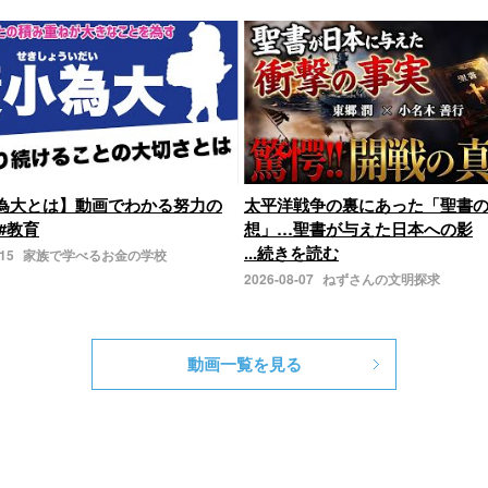
為大とは】動画でわかる努力の
太平洋戦争の裏にあった「聖書
#教育
想」…聖書が与えた日本への影
...続きを読む
-15
家族で学べるお金の学校
2026-08-07
ねずさんの文明探求
動画一覧を見る