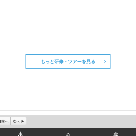
もっと研修・ツアーを見る
前へ
次へ
水
木
金
水
木
金