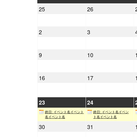
曜
曜
2022
2022
25
26
日
日
年
年
4
4
2022
2022
2
3
月
月
年
年
25
26
5
5
日
日
2022
2022
9
10
月
月
年
年
2
3
5
5
日
日
2022
2022
16
17
月
月
年
年
9
10
5
5
日
日
月
月
2022
2022
23
24
16
17
年
年
終日: イベント名イベント
終日: イベント名イベン
日
日
5
5
名イベント名
ト名イベント名
月
月
2022
2022
30
31
23
24
年
年