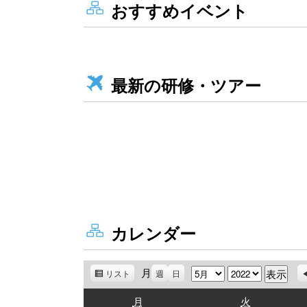
おすすめイベント
最新の研修・ツアー
カレンダー
月
月
年
リスト
表
週
日
示
月
火
月
火