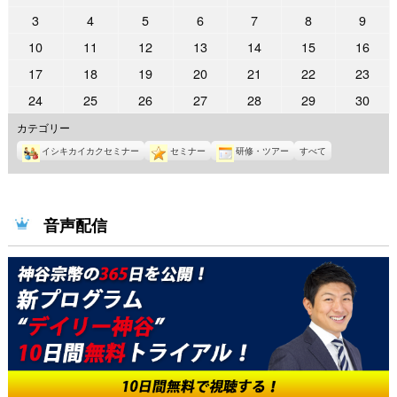
年
年
年
年
年
年
年
2025
2025
2025
2025
2025
2025
2025
3
4
5
6
7
8
9
10
10
10
10
10
11
11
年
年
年
年
年
年
年
2025
2025
2025
2025
2025
2025
2025
10
11
12
13
14
15
16
月
月
月
月
月
月
月
11
11
11
11
11
11
11
年
年
年
年
年
年
年
27
28
29
30
31
1
2
2025
2025
2025
2025
2025
2025
2025
17
18
19
20
21
22
23
月
月
月
月
月
月
月
11
11
11
11
11
11
11
日
日
日
日
日
日
日
年
年
年
年
年
年
年
3
4
5
6
7
8
9
2025
2025
2025
2025
2025
2025
2025
24
25
26
27
28
29
30
月
月
月
月
月
月
月
11
11
11
11
11
11
11
日
日
日
日
日
日
日
年
年
年
年
年
年
年
10
11
12
13
14
15
16
カテゴリー
月
月
月
月
月
月
月
11
11
11
11
11
11
11
日
日
日
日
日
日
日
17
18
19
20
21
22
23
イシキカイカクセミナー
セミナー
研修・ツアー
すべて
月
月
月
月
月
月
月
日
日
日
日
日
日
日
24
25
26
27
28
29
30
日
日
日
日
日
日
日
音声配信