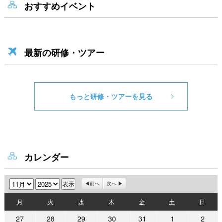
おすすめイベント
最新の研修・ツアー
もっと研修・ツアーを見る
カレンダー
月
年
前へ
次へ
月
火
水
木
金
土
日
月
火
水
木
金
土
日
曜
曜
曜
曜
曜
曜
曜
2025
2025
2025
2025
2025
2025
2025
27
28
29
30
31
1
2
日
日
日
日
日
日
日