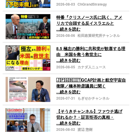
2026-08-03
ChGrandStrategy
特番『クリスノース氏に訊く、アメ
リカで台頭する反イスラエルと
...続きを読む
2026-08-06
松田政策研究所チャンネル
8.5 極左の勝利に共和党が歓喜する理
由 米国を救う救世主に
...続きを読む
2026-08-05
カナダ人ニュース
🇯🇵🇬🇧🇮🇹GCAP計画と航空宇宙自
衛隊／橋本幹彦議員に聞く
...続きを読む
2026-07-31
もぎせかチャンネル
【そうきチャンネル】ファウチ逃げ
切れるか？・証言拒否の真相・
...続きを読む
2026-08-02
渡辺 惣樹