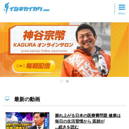
トップページ
動画を見る
記事を読む
セミナーに参加
研修・ツアーに参加
グッズ
最新の動画
膨れ上がる日本の医療費問題 健康は
毎日の生活習慣から 医師が
...続きを読む