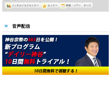
11
12
12
12
12
12
12
日
日
日
日
日
日
日
23
24
25
26
27
28
29
イシキカイカクセミナー
セミナー
研修・ツアー
すべて
月
月
月
月
月
月
月
日
日
日
日
日
日
日
30
1
2
3
4
5
6
日
日
日
日
日
日
日
音声配信