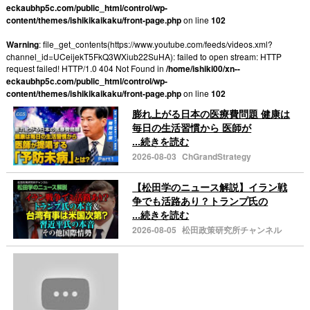
eckaubhp5c.com/public_html/control/wp-
content/themes/ishikikaikaku/front-page.php
on line
102
Warning
: file_get_contents(https://www.youtube.com/feeds/videos.xml?
channel_id=UCeijekT5FkQ3WXiub22SuHA): failed to open stream: HTTP
request failed! HTTP/1.0 404 Not Found in
/home/ishiki00/xn--
eckaubhp5c.com/public_html/control/wp-
content/themes/ishikikaikaku/front-page.php
on line
102
膨れ上がる日本の医療費問題 健康は
毎日の生活習慣から 医師が
...続きを読む
2026-08-03
ChGrandStrategy
【松田学のニュース解説】イラン戦
争でも活路あり？トランプ氏の
...続きを読む
2026-08-05
松田政策研究所チャンネル