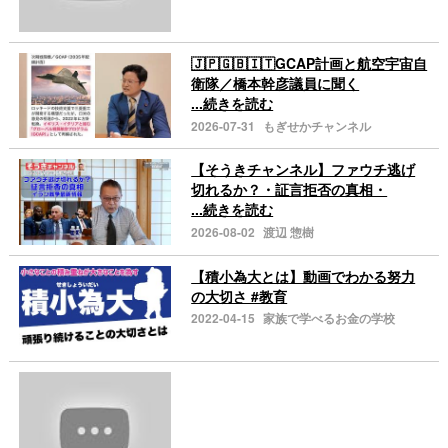
🇯🇵🇬🇧🇮🇹GCAP計画と航空宇宙自
衛隊／橋本幹彦議員に聞く
...続きを読む
2026-07-31
もぎせかチャンネル
【そうきチャンネル】ファウチ逃げ
切れるか？・証言拒否の真相・
...続きを読む
2026-08-02
渡辺 惣樹
【積小為大とは】動画でわかる努力
の大切さ #教育
2022-04-15
家族で学べるお金の学校