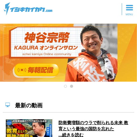
トップページ
動画を見る
記事を読む
セミナーに参加
研修・ツアーに参加
グッズ
最新の動画
防衛費増額のウラで削られる未来 教
育という最強の国防を忘れた
...続きを読む