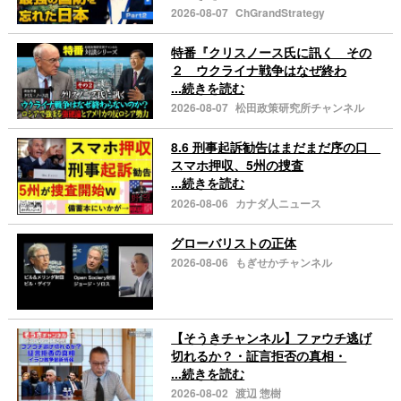
2026-08-07
ChGrandStrategy
特番『クリスノース氏に訊く その
２ ウクライナ戦争はなぜ終わ
...続きを読む
2026-08-07
松田政策研究所チャンネル
8.6 刑事起訴勧告はまだまだ序の口
スマホ押収、5州の捜査
...続きを読む
2026-08-06
カナダ人ニュース
グローバリストの正体
2026-08-06
もぎせかチャンネル
【そうきチャンネル】ファウチ逃げ
切れるか？・証言拒否の真相・
...続きを読む
2026-08-02
渡辺 惣樹