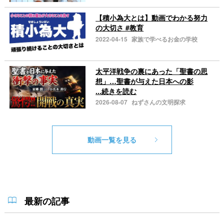
【積小為大とは】動画でわかる努力
の大切さ #教育
2022-04-15
家族で学べるお金の学校
太平洋戦争の裏にあった「聖書の思
想」…聖書が与えた日本への影
...続きを読む
2026-08-07
ねずさんの文明探求
動画一覧を見る
最新の記事