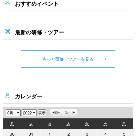
おすすめイベント
最新の研修・ツアー
もっと研修・ツアーを見る
カレンダー
月
年
前へ
次へ
月
火
水
木
金
土
日
月
火
水
木
金
土
日
曜
曜
曜
曜
曜
曜
曜
2022
2022
2022
2022
2022
2022
2022
30
31
1
2
3
4
5
日
日
日
日
日
日
日