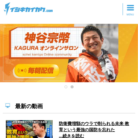
トップページ
動画を見る
記事を読む
セミナーに参加
研修・ツアーに参加
グッズ
最新の動画
防衛費増額のウラで削られる未来 教
育という最強の国防を忘れた
...続きを読む