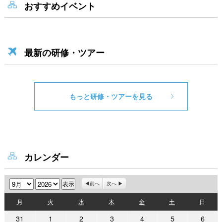
おすすめイベント
最新の研修・ツアー
もっと研修・ツアーを見る
カレンダー
月
年
前へ
次へ
月
火
水
木
金
土
日
月
火
水
木
金
土
日
曜
曜
曜
曜
曜
曜
曜
2026
2026
2026
2026
2026
2026
2026
31
1
2
3
4
5
6
日
日
日
日
日
日
日