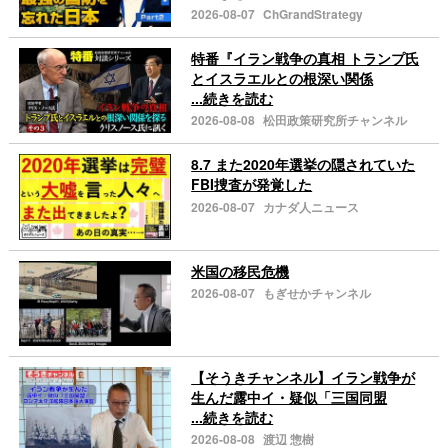
2026-08-07
ChGrandStrategy
特番『イラン戦争の真相 トランプ氏
とイスラエルとの根深い関係
...続きを読む
2026-08-08
松田政策研究所チャンネル
8.7 また2020年選挙の隠されていた
FBI捜査が発覚した
2026-08-07
カナダ人ニュース
米国の移民危機
2026-08-07
もぎせかチャンネル
【そうきチャンネル】イラン戦争が
生んだ露中イ・疑似「三国同盟
...続きを読む
2026-08-08
渡辺 惣樹