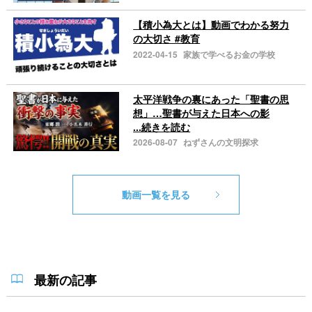
【積小為大とは】動画でわかる努力
の大切さ #教育
2022-04-15
家族で学べるお金の学校
太平洋戦争の裏にあった「聖書の思
想」…聖書が与えた日本への影
...続きを読む
2026-08-07
ねずさんの文明探求
動画一覧を見る
最新の記事