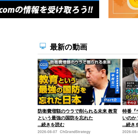
最新の動画
防衛費増額のウラで削られる未来 教育
特番『
という最強の国防を忘れた
いのか
...続きを読む
...続
2026-08-07
ChGrandStrategy
2026-08