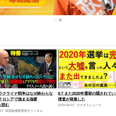
ウクライナ戦争はなぜ終わらな
8.7 また2020年選挙の隠されてい
？ロシアで強まる強硬
捜査が発覚した
きを読む
2026-08-07
カナダ人ニュース
-07
松田政策研究所チャンネル