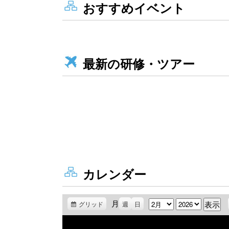
おすすめイベント
最新の研修・ツアー
カレンダー
月
月
年
グリッド
表
週
日
示