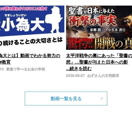
為大とは】動画でわかる努力の
太平洋戦争の裏にあった「聖書
#教育
想」…聖書が与えた日本への影
...続きを読む
-15
家族で学べるお金の学校
2026-08-07
ねずさんの文明探求
動画一覧を見る