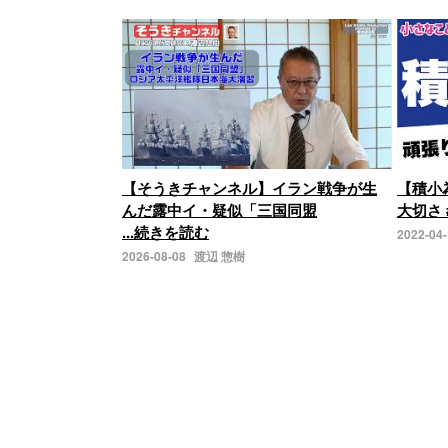
【そうきチャンネル】イラン戦争が生
【積小
んだ露中イ・疑似「三国同盟
大切さ 
...続きを読む
2022-04
2026-08-08
渡辺 惣樹