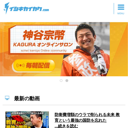
トップページ
動画を見る
記事を読む
セミナーに参加
研修・ツアーに参加
グッズ
最新の動画
防衛費増額のウラで削られる未来 教
育という最強の国防を忘れた
...続きを読む