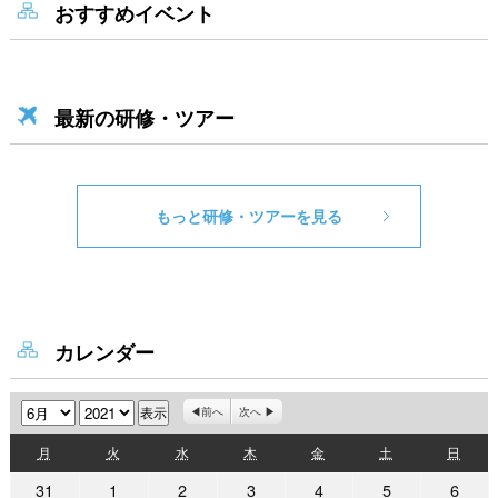
おすすめイベント
最新の研修・ツアー
もっと研修・ツアーを見る
カレンダー
月
年
前へ
次へ
月
火
水
木
金
土
日
月
火
水
木
金
土
日
曜
曜
曜
曜
曜
曜
曜
2021
2021
2021
2021
2021
2021
2021
31
1
2
3
4
5
6
日
日
日
日
日
日
日