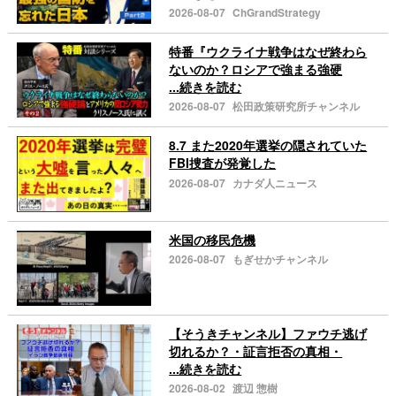
2026-08-07
ChGrandStrategy
特番『ウクライナ戦争はなぜ終わら
ないのか？ロシアで強まる強硬
...続きを読む
2026-08-07
松田政策研究所チャンネル
8.7 また2020年選挙の隠されていた
FBI捜査が発覚した
2026-08-07
カナダ人ニュース
米国の移民危機
2026-08-07
もぎせかチャンネル
【そうきチャンネル】ファウチ逃げ
切れるか？・証言拒否の真相・
...続きを読む
2026-08-02
渡辺 惣樹