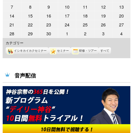
年
年
年
年
年
年
年
2021
2021
2021
2021
2021
2021
2021
7
8
9
10
11
12
13
5
6
6
6
6
6
6
年
年
年
年
年
年
年
2021
2021
2021
2021
2021
2021
2021
14
15
16
17
18
19
20
月
月
月
月
月
月
月
6
6
6
6
6
6
6
年
年
年
年
年
年
年
31
1
2
3
4
5
6
2021
2021
2021
2021
2021
2021
2021
21
22
23
24
25
26
27
月
月
月
月
月
月
月
6
6
6
6
6
6
6
日
日
日
日
日
日
日
年
年
年
年
年
年
年
7
8
9
10
11
12
13
2021
2021
2021
2021
2021
2021
2021
28
29
30
1
2
3
4
月
月
月
月
月
月
月
6
6
6
6
6
6
6
日
日
日
日
日
日
日
年
年
年
年
年
年
年
14
15
16
17
18
19
20
カテゴリー
月
月
月
月
月
月
月
6
6
6
7
7
7
7
日
日
日
日
日
日
日
21
22
23
24
25
26
27
イシキカイカクセミナー
セミナー
研修・ツアー
すべて
月
月
月
月
月
月
月
日
日
日
日
日
日
日
28
29
30
1
2
3
4
日
日
日
日
日
日
日
音声配信