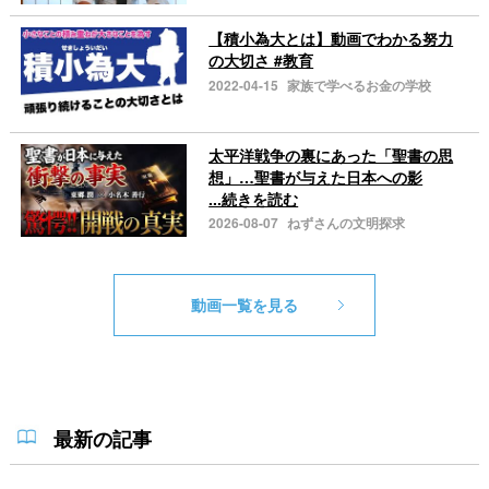
【積小為大とは】動画でわかる努力
の大切さ #教育
2022-04-15
家族で学べるお金の学校
太平洋戦争の裏にあった「聖書の思
想」…聖書が与えた日本への影
...続きを読む
2026-08-07
ねずさんの文明探求
動画一覧を見る
最新の記事