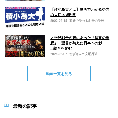
【積小為大とは】動画でわかる努力
の大切さ #教育
2022-04-15
家族で学べるお金の学校
太平洋戦争の裏にあった「聖書の思
想」…聖書が与えた日本への影
...続きを読む
2026-08-07
ねずさんの文明探求
動画一覧を見る
最新の記事