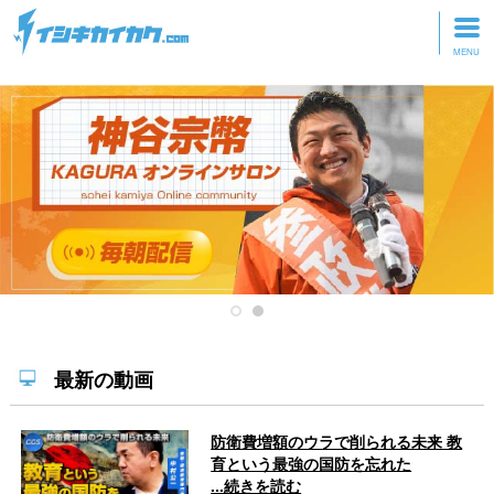
トップページ
動画を見る
記事を読む
セミナーに参加
研修・ツアーに参加
グッズ
最新の動画
防衛費増額のウラで削られる未来 教
育という最強の国防を忘れた
...続きを読む