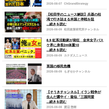
2026-08-07
ChGrandStrategy
【松田学のニュース解説】兵器の枯
渇で行き詰まる米国と停戦を阻
...続きを読む
2026-08-09
松田政策研究所チャンネル
8.9 虹系活動家が発狂 全米女子バス
ケ界に身長2m体重10
...続きを読む
2026-08-09
カナダ人ニュース
英国の移民危機
2026-08-09
もぎせかチャンネル
【そうきチャンネル】イラン戦争が
生んだ露中イ・疑似「三国同盟
...続きを読む
2026-08-08
渡辺 惣樹