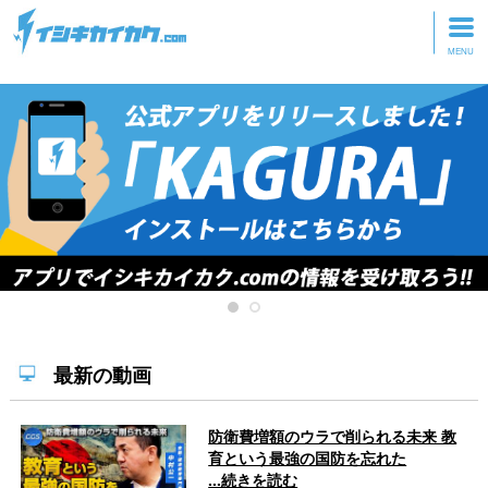
トップページ
動画を見る
記事を読む
セミナーに参加
研修・ツアーに参加
グッズ
最新の動画
防衛費増額のウラで削られる未来 教
育という最強の国防を忘れた
...続きを読む