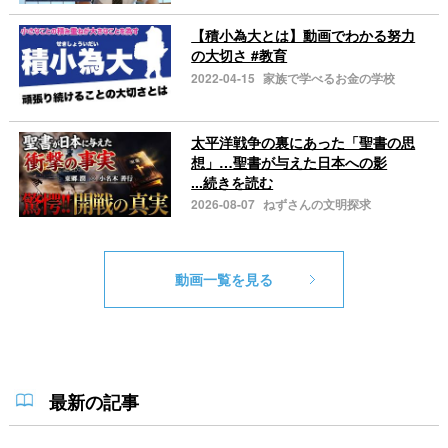
【積小為大とは】動画でわかる努力
の大切さ #教育
2022-04-15
家族で学べるお金の学校
太平洋戦争の裏にあった「聖書の思
想」…聖書が与えた日本への影
...続きを読む
2026-08-07
ねずさんの文明探求
動画一覧を見る
最新の記事