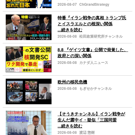
2026-08-07
ChGrandStrategy
特番『イラン戦争の真相 トランプ氏
とイスラエルとの根深い関係
...続きを読む
2026-08-08
松田政策研究所チャンネル
8.8 『ゲイツ文書』公開で発覚した、
政府との深い関係
2026-08-08
カナダ人ニュース
欧州の移民危機
2026-08-08
もぎせかチャンネル
【そうきチャンネル】イラン戦争が
生んだ露中イ・疑似「三国同盟
...続きを読む
2026-08-08
渡辺 惣樹