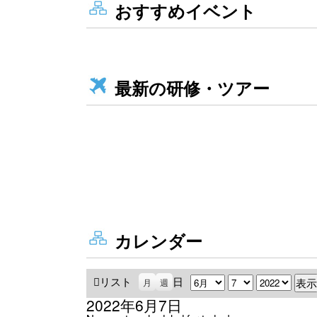
おすすめイベント
最新の研修・ツアー
カレンダー
リスト
表
日
月
日
年
月
週
示
2022年6月7日