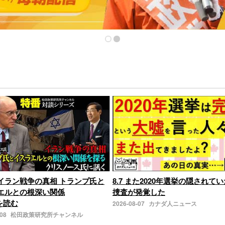
イラン戦争の真相 トランプ氏と
8.7 また2020年選挙の隠されてい
エルとの根深い関係
捜査が発覚した
きを読む
2026-08-07
カナダ人ニュース
-08
松田政策研究所チャンネル