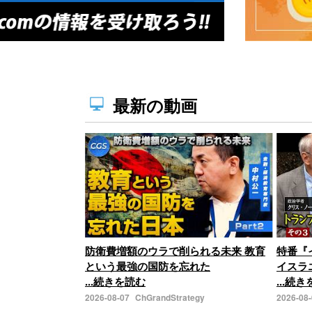
最新の動画
防衛費増額のウラで削られる未来 教育
特番『
という最強の国防を忘れた
イスラ
...続きを読む
...続
2026-08-07
ChGrandStrategy
2026-08