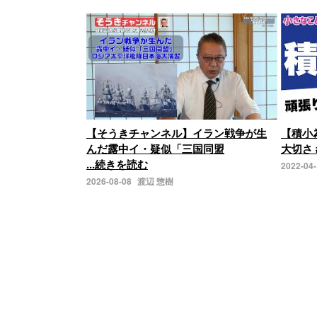
【そうきチャンネル】イラン戦争が生
【積小
んだ露中イ・疑似「三国同盟
大切さ 
...続きを読む
2022-04
2026-08-08
渡辺 惣樹