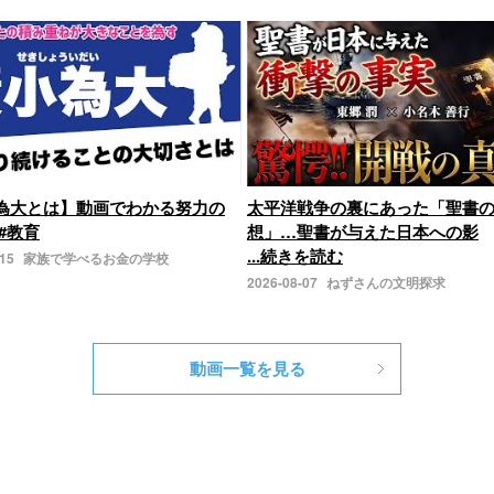
為大とは】動画でわかる努力の
太平洋戦争の裏にあった「聖書
#教育
想」…聖書が与えた日本への影
...続きを読む
-15
家族で学べるお金の学校
2026-08-07
ねずさんの文明探求
動画一覧を見る