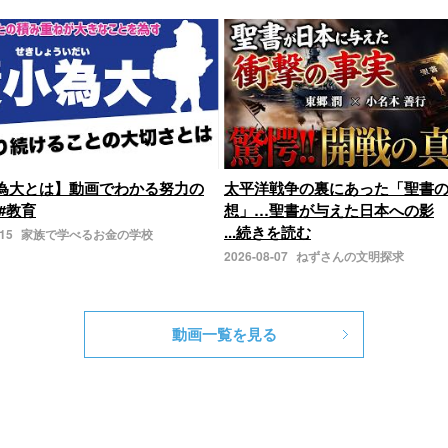
為大とは】動画でわかる努力の
太平洋戦争の裏にあった「聖書
#教育
想」…聖書が与えた日本への影
...続きを読む
-15
家族で学べるお金の学校
2026-08-07
ねずさんの文明探求
動画一覧を見る