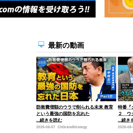
最新の動画
防衛費増額のウラで削られる未来 教育
特番『
という最強の国防を忘れた
２ ウ
...続きを読む
...続
2026-08-07
ChGrandStrategy
2026-08