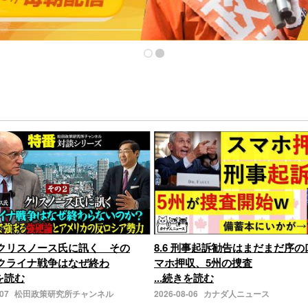
クリスノース氏に訊く その
8.6 刑事起訴勧告はまだまだ序
クライナ戦争はなぜ終わ
マホ押収、5州の捜査
きを読む
...続きを読む
-07
松田政策研究所チャンネル
2026-08-06
カナダ人ニュース