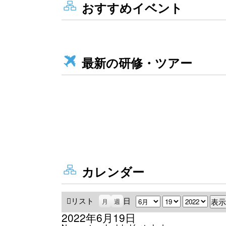
おすすめイベント
最新の研修・ツアー
カレンダー
リスト
表
日
月
日
年
月
週
示
2022年6月19日