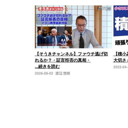
【そうきチャンネル】ファウチ逃げ切
【積小
れるか？・証言拒否の真相・
大切さ 
...続きを読む
2022-04
2026-08-02
渡辺 惣樹