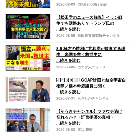
2026-08-03
ChGrandStrategy
【松田学のニュース解説】イラン戦
争でも活路あり？トランプ氏の
...続きを読む
2026-08-05
松田政策研究所チャンネル
8.5 極左の勝利に共和党が歓喜する理
由 米国を救う救世主に
...続きを読む
2026-08-05
カナダ人ニュース
🇯🇵🇬🇧🇮🇹GCAP計画と航空宇宙自
衛隊／橋本幹彦議員に聞く
...続きを読む
2026-07-31
もぎせかチャンネル
【そうきチャンネル】ファウチ逃げ
切れるか？・証言拒否の真相・
...続きを読む
2026-08-02
渡辺 惣樹