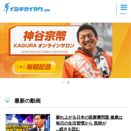
トップページ
動画を見る
記事を読む
セミナーに参加
研修・ツアーに参加
グッズ
最新の動画
膨れ上がる日本の医療費問題 健康は
毎日の生活習慣から 医師が
...続きを読む