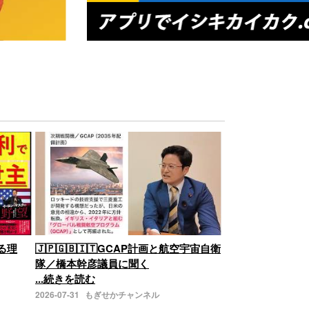
る理
🇯🇵🇬🇧🇮🇹GCAP計画と航空宇宙自衛
隊／橋本幹彦議員に聞く
...続きを読む
2026-07-31
もぎせかチャンネル