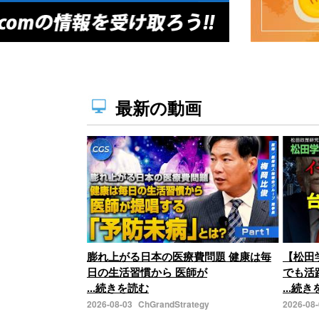
最新の動画
膨れ上がる日本の医療費問題 健康は毎
【松田
日の生活習慣から 医師が
でも活
...続きを読む
...続
2026-08-03
ChGrandStrategy
2026-08