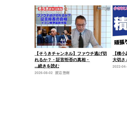
【そうきチャンネル】ファウチ逃げ切
【積小
れるか？・証言拒否の真相・
大切さ 
...続きを読む
2022-04
2026-08-02
渡辺 惣樹