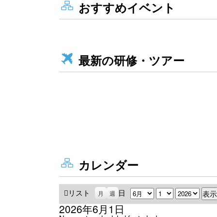
おすすめイベント
最新の研修・ツアー
カレンダー
リスト
表
日
月
日
年
月
週
示
2026年6月1日