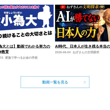
為大とは】動画でわかる努力の
AI時代、日本人が生き残る本当
#教育
2026-08-04
ねずさんの文明探求
-15
家族で学べるお金の学校
動画一覧を見る