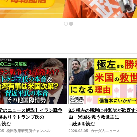
学のニュース解説】イラン戦争
8.5 極左の勝利に共和党が歓喜す
路あり？トランプ氏の
由 米国を救う救世主に
きを読む
...続きを読む
-05
松田政策研究所チャンネル
2026-08-05
カナダ人ニュース