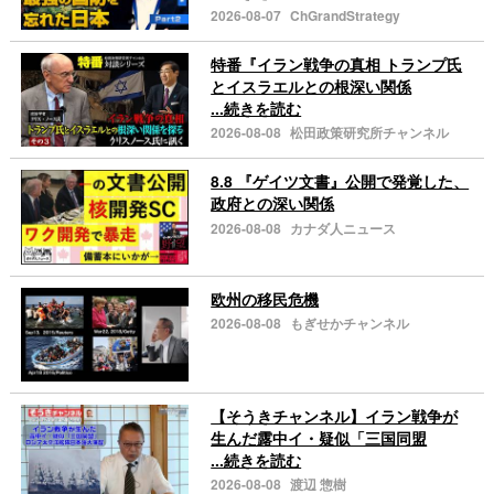
2026-08-07
ChGrandStrategy
特番『イラン戦争の真相 トランプ氏
とイスラエルとの根深い関係
...続きを読む
2026-08-08
松田政策研究所チャンネル
8.8 『ゲイツ文書』公開で発覚した、
政府との深い関係
2026-08-08
カナダ人ニュース
欧州の移民危機
2026-08-08
もぎせかチャンネル
【そうきチャンネル】イラン戦争が
生んだ露中イ・疑似「三国同盟
...続きを読む
2026-08-08
渡辺 惣樹