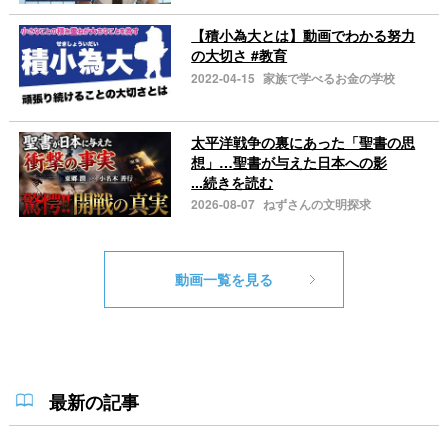
【積小為大とは】動画でわかる努力
の大切さ #教育
2022-04-15
家族で学べるお金の学校
太平洋戦争の裏にあった「聖書の思
想」…聖書が与えた日本への影
...続きを読む
2026-08-07
ねずさんの文明探求
動画一覧を見る
最新の記事