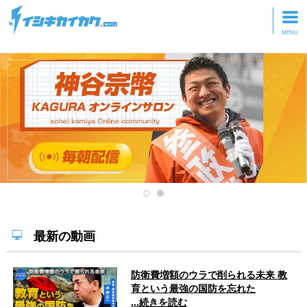
トップページ
動画を見る
記事を読む
セミナーに参加
研修・ツアーに参加
グッズ
最新の動画
防衛費増額のウラで削られる未来 教
育という最強の国防を忘れた
...続きを読む