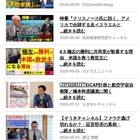
2026-08-03
ChGrandStrategy
特番『クリスノース氏に訊く、アメ
リカで台頭する反イスラエルと
...続きを読む
2026-08-06
松田政策研究所チャンネル
8.5 極左の勝利に共和党が歓喜する理
由 米国を救う救世主に
...続きを読む
2026-08-05
カナダ人ニュース
🇯🇵🇬🇧🇮🇹GCAP計画と航空宇宙自
衛隊／橋本幹彦議員に聞く
...続きを読む
2026-07-31
もぎせかチャンネル
【そうきチャンネル】ファウチ逃げ
切れるか？・証言拒否の真相・
...続きを読む
2026-08-02
渡辺 惣樹