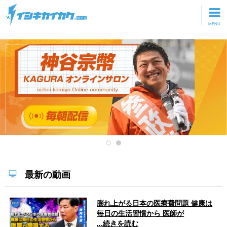
トップページ
動画を見る
記事を読む
セミナーに参加
研修・ツアーに参加
グッズ
最新の動画
膨れ上がる日本の医療費問題 健康は
毎日の生活習慣から 医師が
...続きを読む