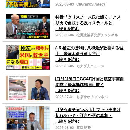
2026-08-03
ChGrandStrategy
特番『クリスノース氏に訊く、アメ
リカで台頭する反イスラエルと
...続きを読む
2026-08-06
松田政策研究所チャンネル
8.5 極左の勝利に共和党が歓喜する理
由 米国を救う救世主に
...続きを読む
2026-08-05
カナダ人ニュース
🇯🇵🇬🇧🇮🇹GCAP計画と航空宇宙自
衛隊／橋本幹彦議員に聞く
...続きを読む
2026-07-31
もぎせかチャンネル
【そうきチャンネル】ファウチ逃げ
切れるか？・証言拒否の真相・
...続きを読む
2026-08-02
渡辺 惣樹