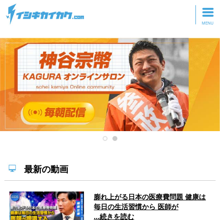
トップページ
動画を見る
記事を読む
セミナーに参加
研修・ツアーに参加
グッズ
最新の動画
膨れ上がる日本の医療費問題 健康は
毎日の生活習慣から 医師が
...続きを読む