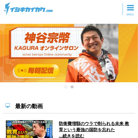
トップページ
動画を見る
記事を読む
セミナーに参加
研修・ツアーに参加
グッズ
最新の動画
防衛費増額のウラで削られる未来 教
育という最強の国防を忘れた
...続きを読む