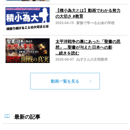
【積小為大とは】動画でわかる努力
の大切さ #教育
2022-04-15
家族で学べるお金の学校
太平洋戦争の裏にあった「聖書の思
想」…聖書が与えた日本への影
...続きを読む
2026-08-07
ねずさんの文明探求
動画一覧を見る
最新の記事