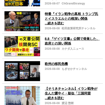
2026-08-07
ChGrandStrategy
特番『イラン戦争の真相 トランプ氏
とイスラエルとの根深い関係
...続きを読む
2026-08-08
松田政策研究所チャンネル
8.8 『ゲイツ文書』公開で発覚した、
政府との深い関係
2026-08-08
カナダ人ニュース
欧州の移民危機
2026-08-08
もぎせかチャンネル
【そうきチャンネル】イラン戦争が
生んだ露中イ・疑似「三国同盟
...続きを読む
2026-08-08
渡辺 惣樹