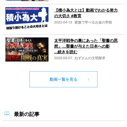
【積小為大とは】動画でわかる努力
の大切さ #教育
2022-04-15
家族で学べるお金の学校
太平洋戦争の裏にあった「聖書の思
想」…聖書が与えた日本への影
...続きを読む
2026-08-07
ねずさんの文明探求
動画一覧を見る
最新の記事