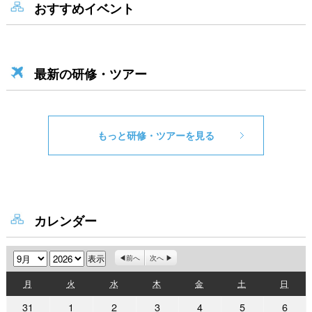
おすすめイベント
最新の研修・ツアー
もっと研修・ツアーを見る
カレンダー
月
年
前へ
次へ
月
火
水
木
金
土
日
月
火
水
木
金
土
日
曜
曜
曜
曜
曜
曜
曜
2026
2026
2026
2026
2026
2026
2026
31
1
2
3
4
5
6
日
日
日
日
日
日
日