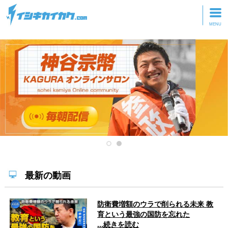
トップページ
動画を見る
記事を読む
セミナーに参加
研修・ツアーに参加
グッズ
最新の動画
防衛費増額のウラで削られる未来 教
育という最強の国防を忘れた
...続きを読む