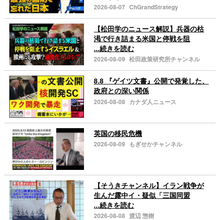
2026-08-07
ChGrandStrategy
【松田学のニュース解説】兵器の枯
渇で行き詰まる米国と停戦を阻
...続きを読む
2026-08-09
松田政策研究所チャンネル
8.8 『ゲイツ文書』公開で発覚した、
政府との深い関係
2026-08-08
カナダ人ニュース
英国の移民危機
2026-08-09
もぎせかチャンネル
【そうきチャンネル】イラン戦争が
生んだ露中イ・疑似「三国同盟
...続きを読む
2026-08-08
渡辺 惣樹