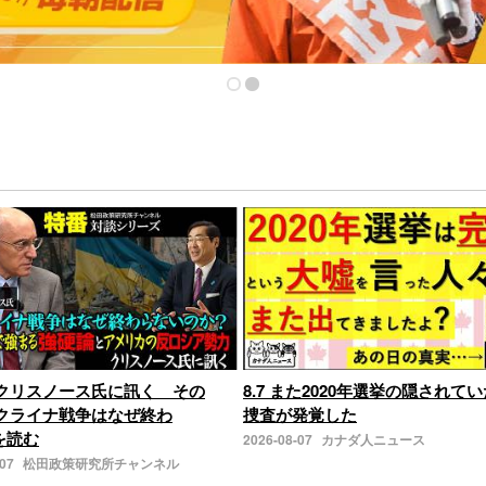
クリスノース氏に訊く その
8.7 また2020年選挙の隠されてい
クライナ戦争はなぜ終わ
捜査が発覚した
きを読む
2026-08-07
カナダ人ニュース
-07
松田政策研究所チャンネル