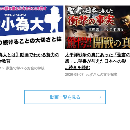
為大とは】動画でわかる努力の
太平洋戦争の裏にあった「聖書
#教育
想」…聖書が与えた日本への影
...続きを読む
-15
家族で学べるお金の学校
2026-08-07
ねずさんの文明探求
動画一覧を見る