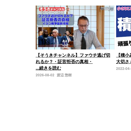
【そうきチャンネル】ファウチ逃げ切
【積小
れるか？・証言拒否の真相・
大切さ 
...続きを読む
2022-04
2026-08-02
渡辺 惣樹