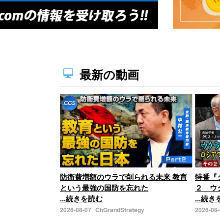
最新の動画
防衛費増額のウラで削られる未来 教育
特番『
という最強の国防を忘れた
２ ウ
...続きを読む
...続
2026-08-07
ChGrandStrategy
2026-08