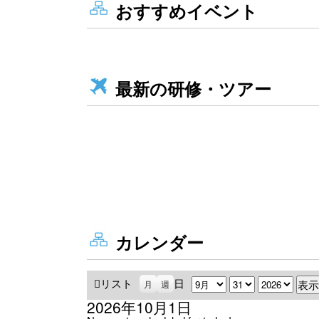
おすすめイベント
最新の研修・ツアー
カレンダー
リスト
表
日
月
日
年
月
週
示
2026年10月1日