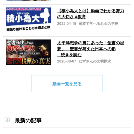
【積小為大とは】動画でわかる努力
の大切さ #教育
2022-04-15
家族で学べるお金の学校
太平洋戦争の裏にあった「聖書の思
想」…聖書が与えた日本への影
...続きを読む
2026-08-07
ねずさんの文明探求
動画一覧を見る
最新の記事