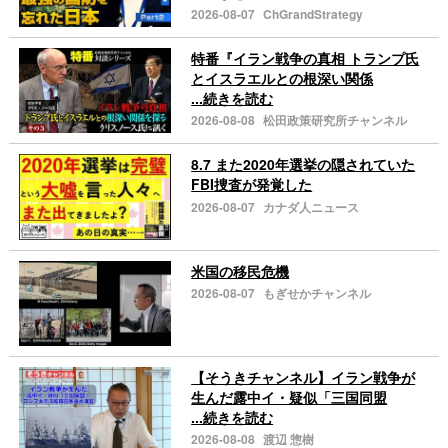
2026-08-07
ChGrandStrategy
特番『イラン戦争の真相 トランプ氏
とイスラエルとの根深い関係
...続きを読む
2026-08-08
松田政策研究所チャンネル
8.7 また2020年選挙の隠されていた
FBI捜査が発覚した
2026-08-07
カナダ人ニュース
米国の移民危機
2026-08-07
もぎせかチャンネル
【そうきチャンネル】イラン戦争が
生んだ露中イ・疑似「三国同盟
...続きを読む
2026-08-08
渡辺 惣樹