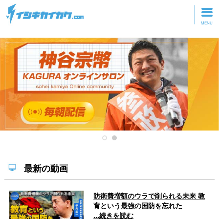
トップページ
動画を見る
記事を読む
セミナーに参加
研修・ツアーに参加
グッズ
最新の動画
防衛費増額のウラで削られる未来 教
育という最強の国防を忘れた
...続きを読む