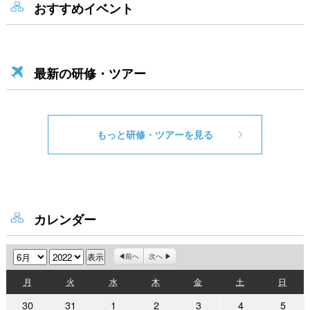
おすすめイベント
最新の研修・ツアー
もっと研修・ツアーを見る
カレンダー
月
年
前へ
次へ
月
火
水
木
金
土
日
月
火
水
木
金
土
日
曜
曜
曜
曜
曜
曜
曜
2022
2022
2022
2022
2022
2022
2022
30
31
1
2
3
4
5
日
日
日
日
日
日
日