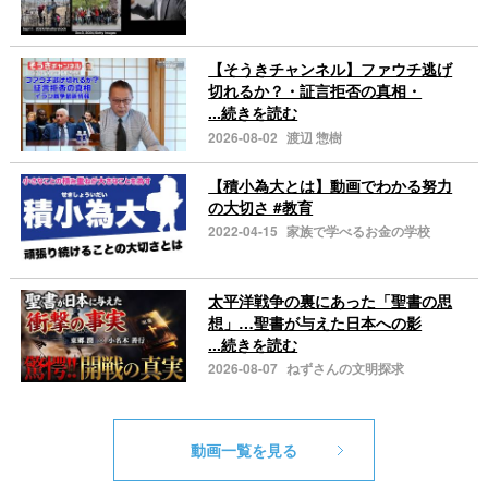
【そうきチャンネル】ファウチ逃げ
切れるか？・証言拒否の真相・
...続きを読む
2026-08-02
渡辺 惣樹
【積小為大とは】動画でわかる努力
の大切さ #教育
2022-04-15
家族で学べるお金の学校
太平洋戦争の裏にあった「聖書の思
想」…聖書が与えた日本への影
...続きを読む
2026-08-07
ねずさんの文明探求
動画一覧を見る