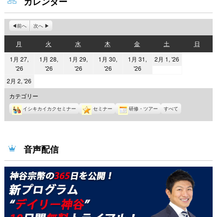
カレンダー
前へ
次へ
月
火
水
木
金
土
日
月
火
水
木
金
土
日
曜
曜
曜
曜
曜
曜
曜
2026
1月 27,
1月 28,
1月 29,
1月 30,
1月 31,
2月 1, '26
日
日
日
日
日
日
日
2026
2026
2026
2026
2026
'26
'26
'26
'26
'26
年
年
年
年
年
年
2
2026
2月 2, '26
1
1
1
1
1
月
年
カテゴリー
月
月
月
月
月
1
2
27
イシキカイカクセミナー
28
29
セミナー
30
研修・ツアー
31
すべて
日
月
日
日
日
日
日
2
日
音声配信