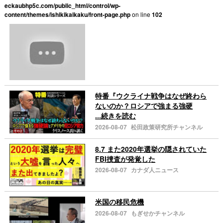
eckaubhp5c.com/public_html/control/wp-
content/themes/ishikikaikaku/front-page.php
on line
102
特番『ウクライナ戦争はなぜ終わら
ないのか？ロシアで強まる強硬
...続きを読む
2026-08-07
松田政策研究所チャンネル
8.7 また2020年選挙の隠されていた
FBI捜査が発覚した
2026-08-07
カナダ人ニュース
米国の移民危機
2026-08-07
もぎせかチャンネル