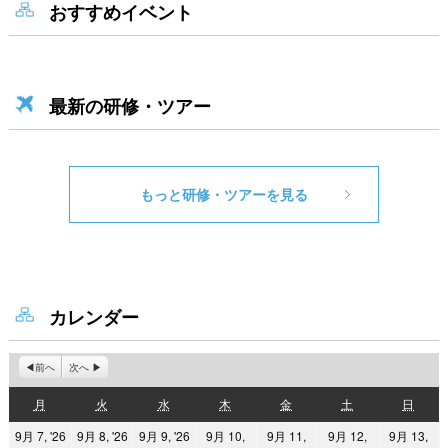
おすすめイベント
最新の研修・ツアー
もっと研修・ツアーを見る
カレンダー
前へ
次へ
月
火
水
木
金
土
日
月
火
水
木
金
土
日
曜
曜
曜
曜
曜
曜
曜
2026
2026
2026
9月 7, '26
9月 8, '26
9月 9, '26
9月 10,
9月 11,
9月 12,
9月 13,
日
日
日
日
日
日
日