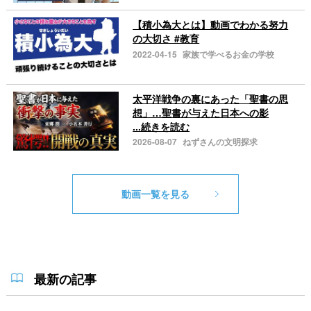
【積小為大とは】動画でわかる努力
の大切さ #教育
2022-04-15
家族で学べるお金の学校
太平洋戦争の裏にあった「聖書の思
想」…聖書が与えた日本への影
...続きを読む
2026-08-07
ねずさんの文明探求
動画一覧を見る
最新の記事