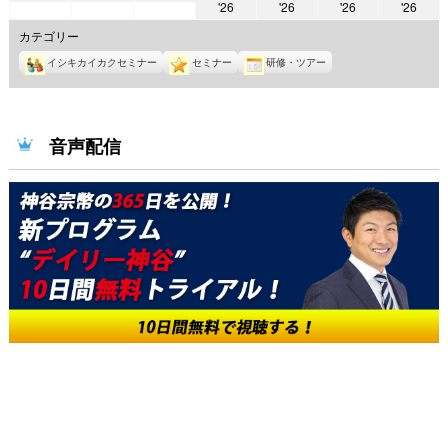
2026
2026
2026
2026
'26
'26
'26
'26
年
年
年
年
年
年
年
9
9
9
カテゴリー
9
9
9
9
月
月
月
イシキカイカクセミナー
セミナー
研修・ツアー
月
月
月
月
7
8
9
10
11
12
13
日
日
日
日
日
日
日
音声配信