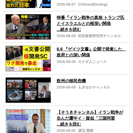
2026-08-07
ChGrandStrategy
特番『イラン戦争の真相 トランプ氏
とイスラエルとの根深い関係
...続きを読む
2026-08-08
松田政策研究所チャンネル
8.8 『ゲイツ文書』公開で発覚した、
政府との深い関係
2026-08-08
カナダ人ニュース
欧州の移民危機
2026-08-08
もぎせかチャンネル
【そうきチャンネル】イラン戦争が
生んだ露中イ・疑似「三国同盟
...続きを読む
2026-08-08
渡辺 惣樹