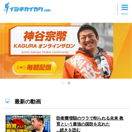
トップページ
動画を見る
記事を読む
セミナーに参加
研修・ツアーに参加
グッズ
最新の動画
防衛費増額のウラで削られる未来 教
育という最強の国防を忘れた
...続きを読む