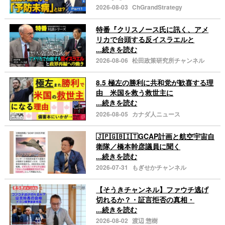
2026-08-03
ChGrandStrategy
特番『クリスノース氏に訊く、アメ
リカで台頭する反イスラエルと
...続きを読む
2026-08-06
松田政策研究所チャンネル
8.5 極左の勝利に共和党が歓喜する理
由 米国を救う救世主に
...続きを読む
2026-08-05
カナダ人ニュース
🇯🇵🇬🇧🇮🇹GCAP計画と航空宇宙自
衛隊／橋本幹彦議員に聞く
...続きを読む
2026-07-31
もぎせかチャンネル
【そうきチャンネル】ファウチ逃げ
切れるか？・証言拒否の真相・
...続きを読む
2026-08-02
渡辺 惣樹