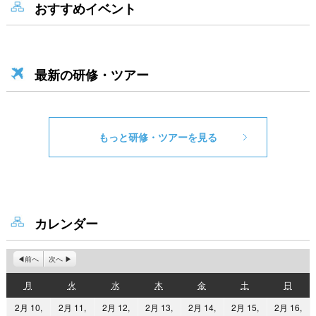
おすすめイベント
最新の研修・ツアー
もっと研修・ツアーを見る
カレンダー
前へ
次へ
月
火
水
木
金
土
日
月
火
水
木
金
土
日
曜
曜
曜
曜
曜
曜
曜
2月 10,
2月 11,
2月 12,
2月 13,
2月 14,
2月 15,
2月 16,
日
日
日
日
日
日
日