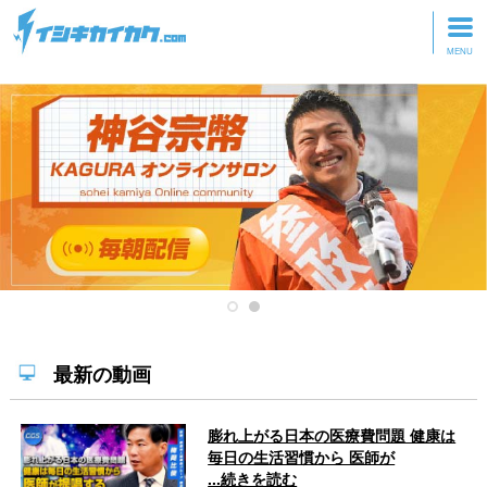
トップページ
動画を見る
記事を読む
セミナーに参加
研修・ツアーに参加
グッズ
最新の動画
膨れ上がる日本の医療費問題 健康は
毎日の生活習慣から 医師が
...続きを読む