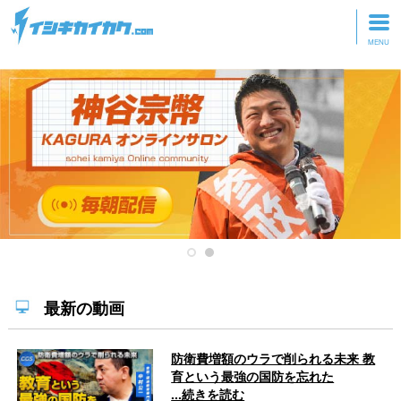
トップページ
動画を見る
記事を読む
セミナーに参加
研修・ツアーに参加
グッズ
最新の動画
防衛費増額のウラで削られる未来 教
育という最強の国防を忘れた
...続きを読む