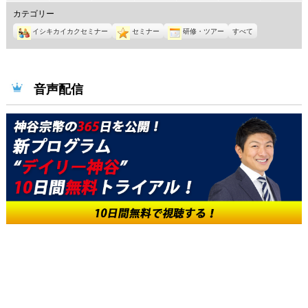
年
年
年
年
年
年
年
カテゴリー
6
6
6
6
6
6
6
イシキカイカクセミナー
セミナー
研修・ツアー
すべて
月
月
月
月
月
月
月
1
2
3
4
5
6
7
日
日
日
日
日
日
日
音声配信