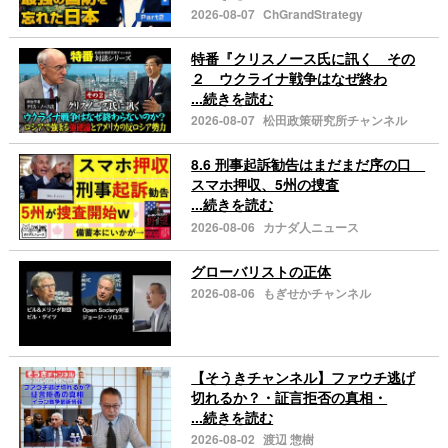
2026-08-07
ChGrandStrategy
特番『クリスノース氏に訊く その
２ ウクライナ戦争はなぜ終わ
...続きを読む
2026-08-07
松田政策研究所チャンネル
8.6 刑事起訴勧告はまだまだ序の口
スマホ押収、5州の捜査
...続きを読む
2026-08-06
カナダ人ニュース
グローバリストの正体
2026-08-06
もぎせかチャンネル
【そうきチャンネル】ファウチ逃げ
切れるか？・証言拒否の真相・
...続きを読む
2026-08-02
渡辺 惣樹