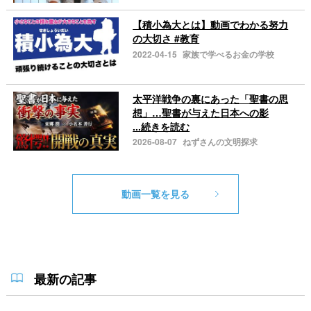
【積小為大とは】動画でわかる努力
の大切さ #教育
2022-04-15
家族で学べるお金の学校
太平洋戦争の裏にあった「聖書の思
想」…聖書が与えた日本への影
...続きを読む
2026-08-07
ねずさんの文明探求
動画一覧を見る
最新の記事