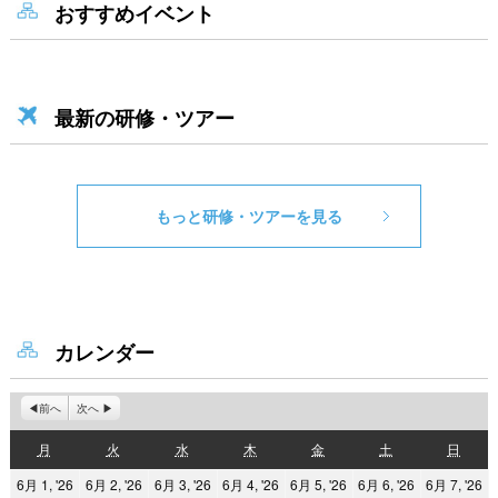
おすすめイベント
最新の研修・ツアー
もっと研修・ツアーを見る
カレンダー
前へ
次へ
月
火
水
木
金
土
日
月
火
水
木
金
土
日
曜
曜
曜
曜
曜
曜
曜
2026
2026
2026
2026
2026
2026
2
6月 1, '26
6月 2, '26
6月 3, '26
6月 4, '26
6月 5, '26
6月 6, '26
6月 7, '26
日
日
日
日
日
日
日