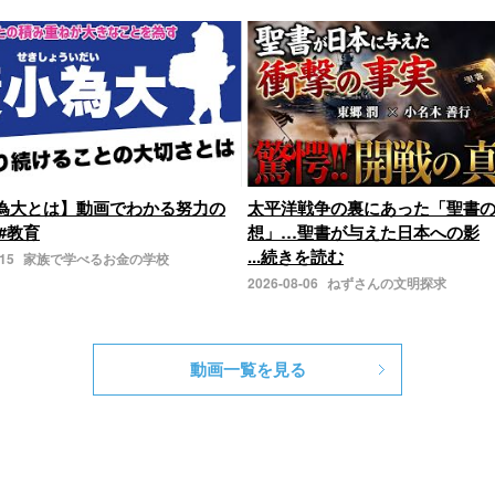
為大とは】動画でわかる努力の
太平洋戦争の裏にあった「聖書
#教育
想」…聖書が与えた日本への影
...続きを読む
-15
家族で学べるお金の学校
2026-08-06
ねずさんの文明探求
動画一覧を見る