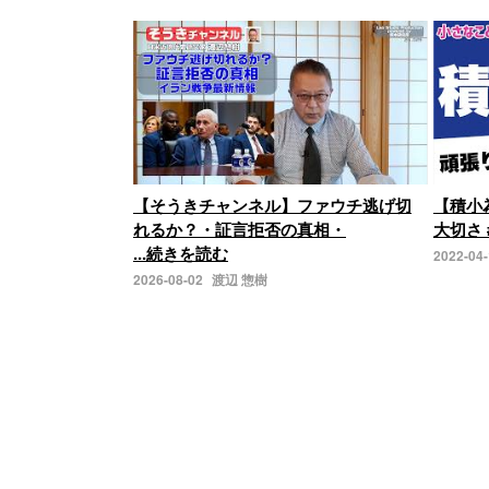
【そうきチャンネル】ファウチ逃げ切
【積小
れるか？・証言拒否の真相・
大切さ 
...続きを読む
2022-04
2026-08-02
渡辺 惣樹