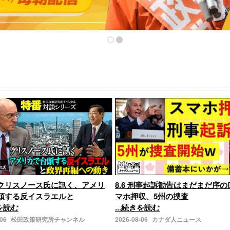
クリスノース氏に訊く、アメリ
8.6 刑事起訴勧告はまだまだ序
頭する反イスラエルと
マホ押収、5州の捜査
きを読む
...続きを読む
-06
松田政策研究所チャンネル
2026-08-06
カナダ人ニュース