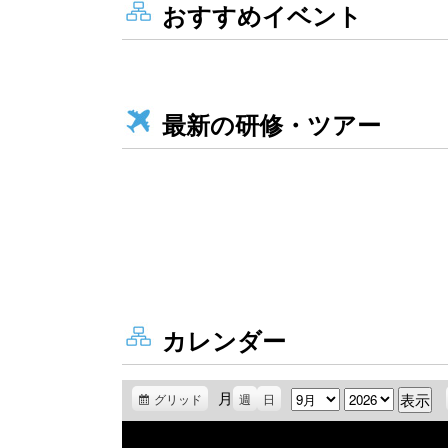
おすすめイベント
最新の研修・ツアー
カレンダー
月
月
年
グリッド
表
週
日
示