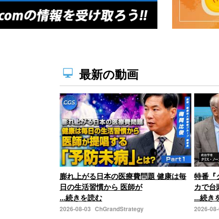
最新の動画
膨れ上がる日本の医療費問題 健康は毎
特番『
日の生活習慣から 医師が
カで台
...続きを読む
...続
2026-08-03
ChGrandStrategy
2026-08