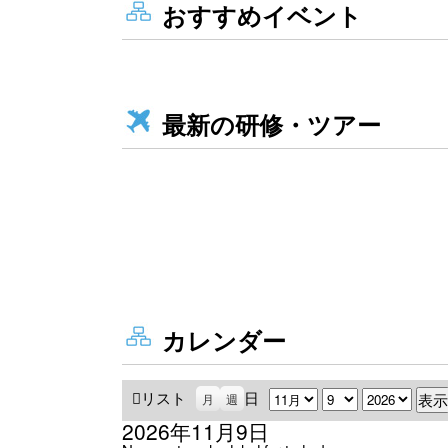
おすすめイベント
最新の研修・ツアー
カレンダー
リスト
表
日
月
日
年
月
週
示
2026年11月9日