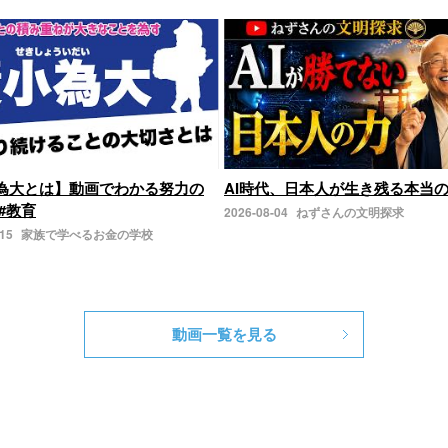
為大とは】動画でわかる努力の
AI時代、日本人が生き残る本当
#教育
2026-08-04
ねずさんの文明探求
-15
家族で学べるお金の学校
動画一覧を見る