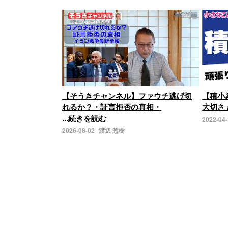
【そうきチャンネル】ファウチ逃げ切
【積小
れるか？・証言拒否の真相・
大切さ 
...続きを読む
2022-04
2026-08-02
渡辺 惣樹