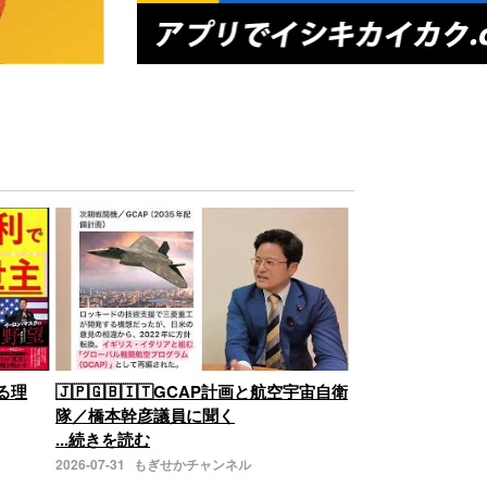
る理
🇯🇵🇬🇧🇮🇹GCAP計画と航空宇宙自衛
隊／橋本幹彦議員に聞く
...続きを読む
2026-07-31
もぎせかチャンネル