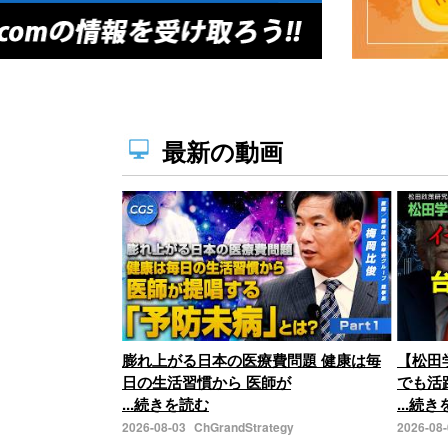
最新の動画
膨れ上がる日本の医療費問題 健康は毎
【松田
日の生活習慣から 医師が
でも活
...続きを読む
...続
2026-08-03
ChGrandStrategy
2026-08