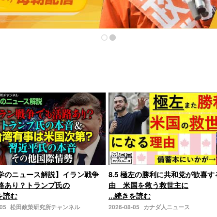
学のニュース解説】イラン戦争
8.5 極左の勝利に共和党が歓喜す
路あり？トランプ氏の
由 米国を救う救世主に
きを読む
...続きを読む
-05
松田政策研究所チャンネル
2026-08-05
カナダ人ニュース