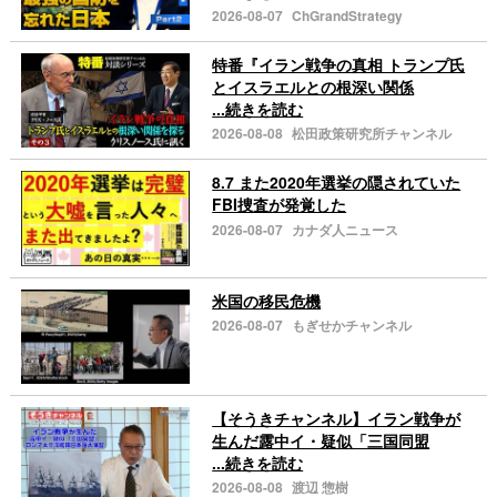
2026-08-07
ChGrandStrategy
特番『イラン戦争の真相 トランプ氏
とイスラエルとの根深い関係
...続きを読む
2026-08-08
松田政策研究所チャンネル
8.7 また2020年選挙の隠されていた
FBI捜査が発覚した
2026-08-07
カナダ人ニュース
米国の移民危機
2026-08-07
もぎせかチャンネル
【そうきチャンネル】イラン戦争が
生んだ露中イ・疑似「三国同盟
...続きを読む
2026-08-08
渡辺 惣樹