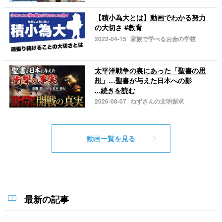
【積小為大とは】動画でわかる努力
の大切さ #教育
2022-04-15
家族で学べるお金の学校
太平洋戦争の裏にあった「聖書の思
想」…聖書が与えた日本への影
...続きを読む
2026-08-07
ねずさんの文明探求
動画一覧を見る
最新の記事