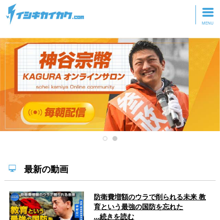
トップページ
動画を見る
記事を読む
セミナーに参加
研修・ツアーに参加
グッズ
最新の動画
防衛費増額のウラで削られる未来 教
育という最強の国防を忘れた
...続きを読む